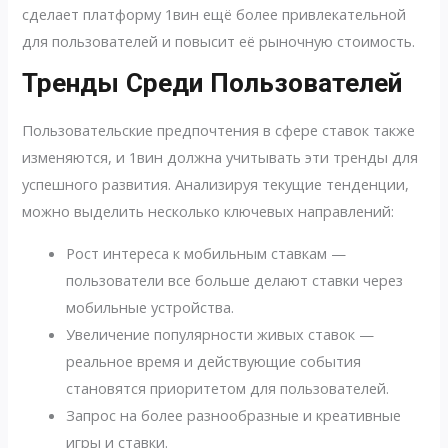
сделает платформу 1вин ещё более привлекательной
для пользователей и повысит её рыночную стоимость.
Тренды Среди Пользователей
Пользовательские предпочтения в сфере ставок также
изменяются, и 1вин должна учитывать эти тренды для
успешного развития. Анализируя текущие тенденции,
можно выделить несколько ключевых направлений:
Рост интереса к мобильным ставкам —
пользователи все больше делают ставки через
мобильные устройства.
Увеличение популярности живых ставок —
реальное время и действующие события
становятся приоритетом для пользователей.
Запрос на более разнообразные и креативные
игры и ставки.