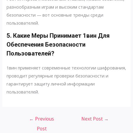
разнообразным играм и высоким стандартам
безопасности — вот основные тренды среди
пользователей.
5. Какие Меры Принимает 1вин Для
Обеспечения Безопасности
Пользователей?
1вин применяет современные технологии шифрования,
проводит регулярные проверки безопасности и
гарантирует защиту личной информации
пользователей.
Post
←
Previous
Next Post
→
navigation
Post