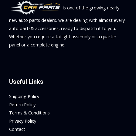
is one of the growing nearly
new auto parts dealers. we are dealing with almost every
auto parts& accessories, ready to dispatch it to you.
Whether you require a taillight assembly or a quarter
panel or a complete engine.
Useful Links
Shipping Policy
Return Policy
Terms & Conditions
Privacy Policy
Contact