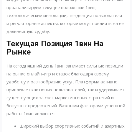
проанализируем текущее положение 1вин,
технологические инновации, тенденции пользователя
и регуляторные аспекты, которые могут повлиять на её
дальнейшую судьбу.
Текущая Позиция 1вин На
Рынке
На сегодняшний день 1вин занимает сильные позиции
на рынке онлайн-игр и ставок благодаря своему
удобству и разнообразию услуг. Платформа активно
привлекает как новых пользователей, так и удерживает
существующих за счет маркетинговых стратегий и
бонусных предложений. Важными факторами успешной
работы 1вин являются:
Широкий выбор спортивных событий и азартных