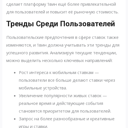
сделает платформу 1вин ещё более привлекательной
для пользователей и повысит её рыночную стоимость.
Тренды Среди Пользователей
Пользовательские предпочтения в сфере ставок также
изменяются, и 1вин должна учитывать эти тренды для
успешного развития. Анализируя текущие тенденции,
можно выделить несколько ключевых направлений:
Рост интереса к мобильным ставкам —
пользователи все больше делают ставки через
мобильные устройства.
Увеличение популярности живых ставок —
реальное время и действующие события
становятся приоритетом для пользователей.
Запрос на более разнообразные и креативные
игры и ставки.