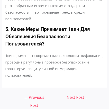
разнообразным играм и высоким стандартам
безопасности — вот основные тренды среди
пользователей.
5. Какие Меры Принимает 1вин Для
Обеспечения Безопасности
Пользователей?
1вин применяет современные технологии шифрования,
проводит регулярные проверки безопасности и
гарантирует защиту личной информации
пользователей.
Post
←
Previous
Next Post
→
navigation
Post