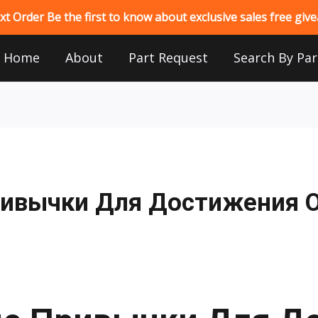
 Order Be the first to know about exclusive sales free gi
Home
About
Part Request
Search By Par
ивычки Для Достижения 