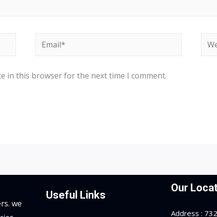
Email*
Web
e in this browser for the next time I comment.
Our Locat
Useful Links
rs. we
Address : 7323