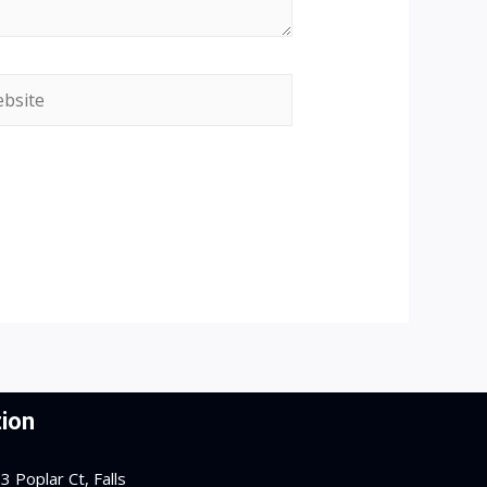
site
ion
 Poplar Ct, Falls