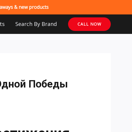
veaways & new products
ts
Search By Brand
CALL NOW
Одной Победы