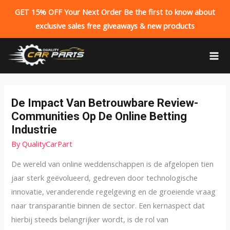
GET 15% OFF Your Next Order Be the first to know about
exclusive sales free giveaways & new products
Skip
to
MA
content
ME
De Impact Van Betrouwbare Review-
Communities Op De Online Betting
Industrie
By
QualityCarPart
De wereld van online weddenschappen is de afgelopen tien
jaar sterk geëvolueerd, gedreven door technologische
innovatie, veranderende regelgeving en de groeiende vraag
naar transparantie binnen de sector. Een kernaspect dat
hierbij steeds belangrijker wordt, is de rol van