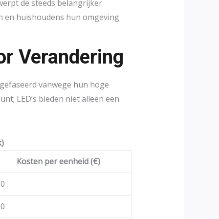
erpt de steeds belangrijker
eën en huishoudens hun omgeving
or Verandering
uitgefaseerd vanwege hun hoge
nt; LED’s bieden niet alleen een
k)
Kosten per eenheid (€)
50
00