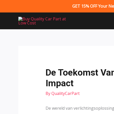
GET 15% OFF Your Next
Skip
to
content
De Toekomst Van
Impact
By
QualityCarPart
De wereld van verlichtingsoplossi