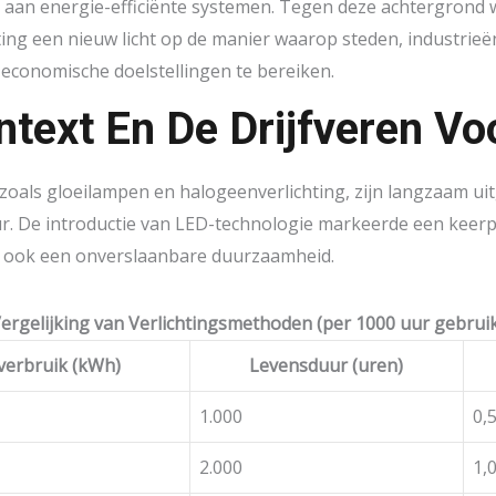
 aan energie-efficiënte systemen. Tegen deze achtergrond w
ting een nieuw licht op de manier waarop steden, industri
 economische doelstellingen te bereiken.
ntext En De Drijfveren Vo
 zoals gloeilampen en halogeenverlichting, zijn langzaam 
r. De introductie van LED-technologie markeerde een keerpu
r ook een onverslaanbare duurzaamheid.
ergelijking van Verlichtingsmethoden (per 1000 uur gebrui
verbruik (kWh)
Levensduur (uren)
1.000
0,
2.000
1,