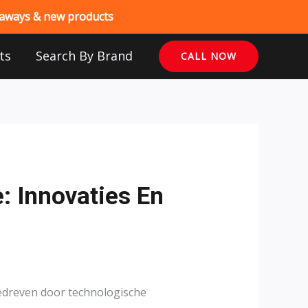
veaways & new products
ts
Search By Brand
CALL NOW
 Innovaties En
edreven door technologische