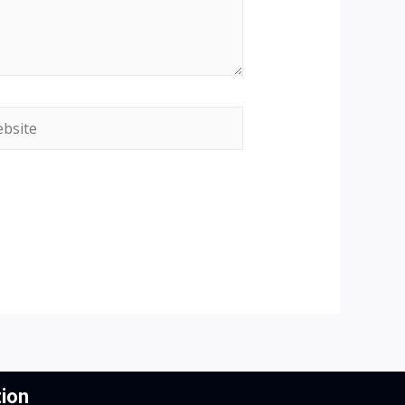
site
ion