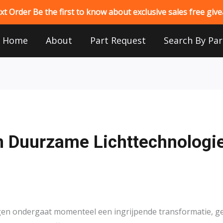
 Order Be the first to know about exclusive sales free gi
Home
About
Part Request
Search By Par
 Duurzame Lichttechnologie:
ngen ondergaat momenteel een ingrijpende transformatie, g