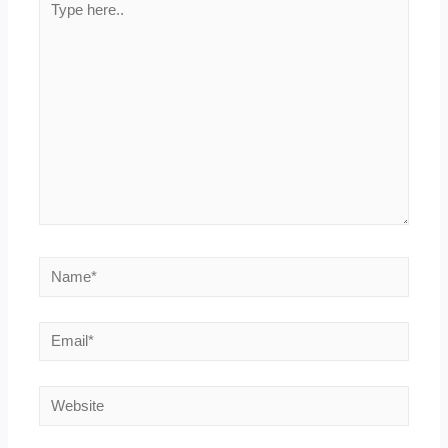
here..
Name*
Email*
Website