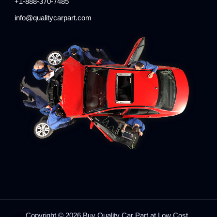
+1-888-370-7485
info@qualitycarpart.com
Copyright © 2026 Buy Quality Car Part at Low Cost