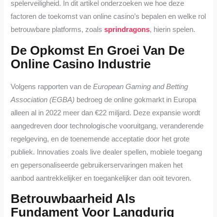
spelerveiligheid. In dit artikel onderzoeken we hoe deze
factoren de toekomst van online casino’s bepalen en welke rol
betrouwbare platforms, zoals
sprindragons
, hierin spelen.
De Opkomst En Groei Van De
Online Casino Industrie
Volgens rapporten van de
European Gaming and Betting
Association (EGBA)
bedroeg de online gokmarkt in Europa
alleen al in 2022 meer dan €22 miljard. Deze expansie wordt
aangedreven door technologische vooruitgang, veranderende
regelgeving, en de toenemende acceptatie door het grote
publiek. Innovaties zoals live dealer spellen, mobiele toegang
en gepersonaliseerde gebruikerservaringen maken het
aanbod aantrekkelijker en toegankelijker dan ooit tevoren.
Betrouwbaarheid Als
Fundament Voor Langdurig