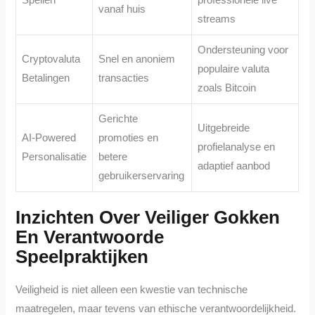
vanaf huis
streams
Ondersteuning voor
Cryptovaluta
Snel en anoniem
populaire valuta
Betalingen
transacties
zoals Bitcoin
Gerichte
Uitgebreide
AI-Powered
promoties en
profielanalyse en
Personalisatie
betere
adaptief aanbod
gebruikerservaring
Inzichten Over Veiliger Gokken
En Verantwoorde
Speelpraktijken
Veiligheid is niet alleen een kwestie van technische
maatregelen, maar tevens van ethische verantwoordelijkheid.