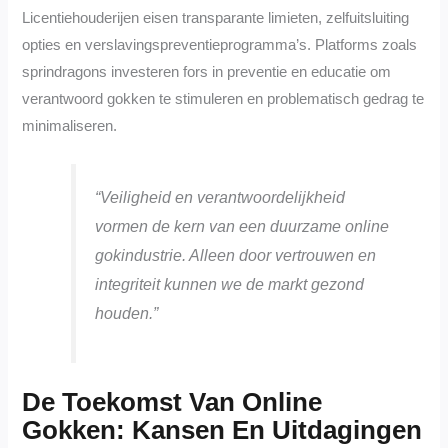
Licentiehouderijen eisen transparante limieten, zelfuitsluiting
opties en verslavingspreventieprogramma’s. Platforms zoals
sprindragons investeren fors in preventie en educatie om
verantwoord gokken te stimuleren en problematisch gedrag te
minimaliseren.
“Veiligheid en verantwoordelijkheid
vormen de kern van een duurzame online
gokindustrie. Alleen door vertrouwen en
integriteit kunnen we de markt gezond
houden.”
De Toekomst Van Online
Gokken: Kansen En Uitdagingen