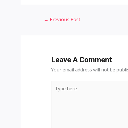
Post
←
Previous Post
navigation
Leave A Comment
Your email address will not be publi
Type
here..