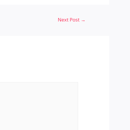
Next Post
→