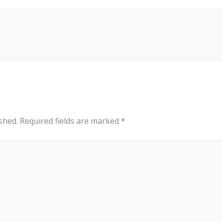
shed.
Required fields are marked
*