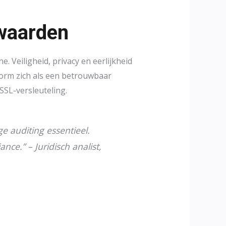
nwaarden
. Veiligheid, privacy en eerlijkheid
tform zich als een betrouwbaar
SSL-versleuteling.
e auditing essentieel.
e.” – Juridisch analist,