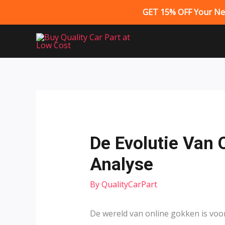
GET 15% OFF Your Next
Skip
to
content
De Evolutie Van 
Analyse
By
QualityCarPart
De wereld van online gokken is voo