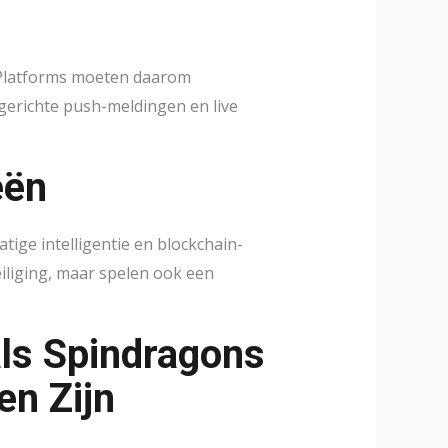
 Platforms moeten daarom
gerichte push-meldingen en live
eën
ige intelligentie en blockchain-
iliging, maar spelen ook een
ls Spindragons
en Zijn