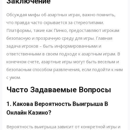
Заключение
Обсуждая мифы об азартных играх, важно помнить,
что правда часто скрывается за стереотипами.
Платформы, такие как Пинко, предоставляют игрокам
безопасную и прозрачную среду для игры. Главная
задача игроков – быть информированными и
ответственными в своем подходе к азартным играм. В
конечном счете, азартные игры могут быть веселым и
безопасным способом развлечения, если подойти к ним
с умом.
Часто Задаваемые Вопросы
1. Какова Вероятность Выигрыша В
Онлайн Казино?
Вероятность выигрыша зависит от конкретной игры и