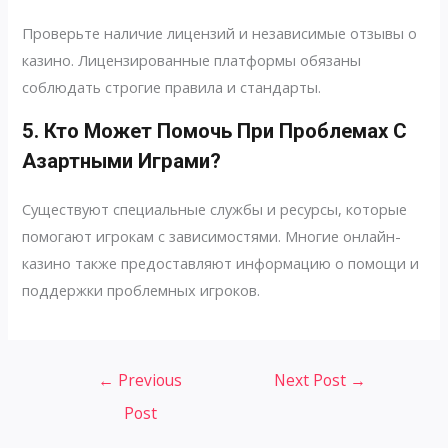
Проверьте наличие лицензий и независимые отзывы о
казино. Лицензированные платформы обязаны
соблюдать строгие правила и стандарты.
5. Кто Может Помочь При Проблемах С
Азартными Играми?
Существуют специальные службы и ресурсы, которые
помогают игрокам с зависимостями. Многие онлайн-
казино также предоставляют информацию о помощи и
поддержки проблемных игроков.
Post
←
Previous
Next Post
→
navigation
Post