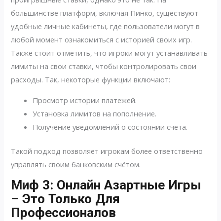
большинстве платформ, включая Пинко, существуют
удобные личные кабинеты, где пользователи могут в
любой момент ознакомиться с историей своих игр.
Также стоит отметить, что игроки могут устанавливать
лимиты на свои ставки, чтобы контролировать свои
расходы. Так, некоторые функции включают:
Просмотр истории платежей.
Установка лимитов на пополнение.
Получение уведомлений о состоянии счета.
Такой подход позволяет игрокам более ответственно
управлять своим банковским счётом.
Миф 3: Онлайн Азартные Игры
– Это Только Для
Профессионалов