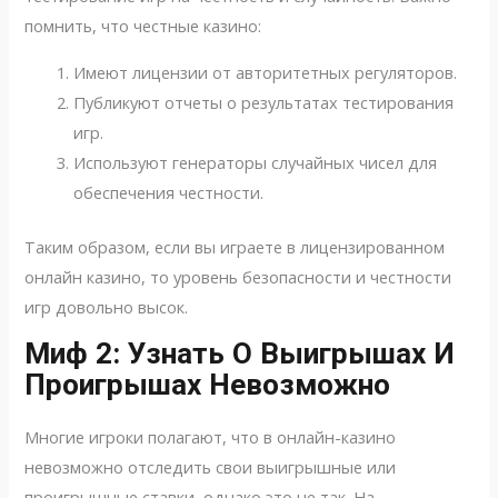
помнить, что честные казино:
Имеют лицензии от авторитетных регуляторов.
Публикуют отчеты о результатах тестирования
игр.
Используют генераторы случайных чисел для
обеспечения честности.
Таким образом, если вы играете в лицензированном
онлайн казино, то уровень безопасности и честности
игр довольно высок.
Миф 2: Узнать О Выигрышах И
Проигрышах Невозможно
Многие игроки полагают, что в онлайн-казино
невозможно отследить свои выигрышные или
проигрышные ставки, однако это не так. На