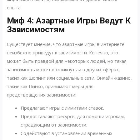
опыта.
Миф 4: Азартные Игры Ведут К
Зависимостям
Существует мнение, что азартные игры в интернете
неизбежно приведут к зависимости. Конечно, это
может быть правдой для некоторых людей, но такая
зависимость может возникнуть и в других сферах,
таких как шопинг или социальные сети. Онлайн-казино,
такие как Пинко, принимают меры для
предотвращения зависимости:
Предлагают игры с лимитами ставок.
Предоставляют ресурсы для помощи игрокам,
страдающим от зависимости.
Содействуют в установлении временных