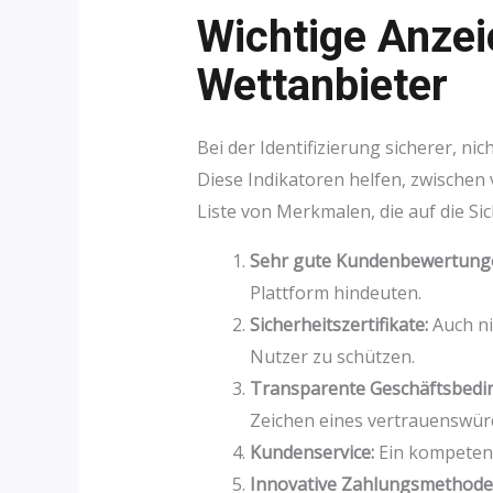
Wichtige Anzei
Wettanbieter
Bei der Identifizierung sicherer, nic
Diese Indikatoren helfen, zwischen
Liste von Merkmalen, die auf die Si
Sehr gute Kundenbewertung
Plattform hindeuten.
Sicherheitszertifikate:
Auch ni
Nutzer zu schützen.
Transparente Geschäftsbedi
Zeichen eines vertrauenswür
Kundenservice:
Ein kompetent
Innovative Zahlungsmethode