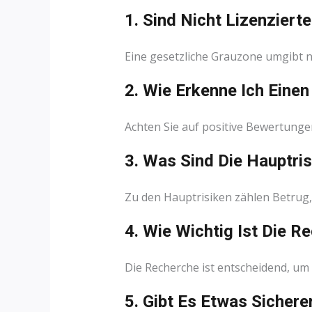
1. Sind Nicht Lizenziert
Eine gesetzliche Grauzone umgibt nic
2. Wie Erkenne Ich Einen
Achten Sie auf positive Bewertung
3. Was Sind Die Hauptris
Zu den Hauptrisiken zählen Betrug,
4. Wie Wichtig Ist Die 
Die Recherche ist entscheidend, u
5. Gibt Es Etwas Sichere