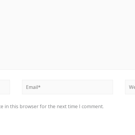
Email*
Web
e in this browser for the next time I comment.