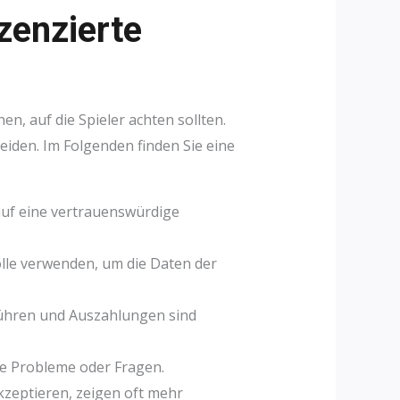
zenzierte
hen, auf die Spieler achten sollten.
iden. Im Folgenden finden Sie eine
uf eine vertrauenswürdige
olle verwenden, um die Daten der
ühren und Auszahlungen sind
le Probleme oder Fragen.
zeptieren, zeigen oft mehr