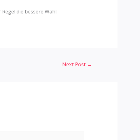
er Regel die bessere Wahl.
Next Post
→