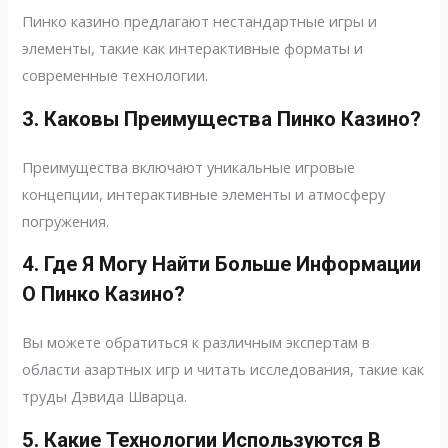
Пинко казино предлагают нестандартные игры и
элементы, такие как интерактивные форматы и
современные технологии.
3. Каковы Преимущества Пинко Казино?
Преимущества включают уникальные игровые
концепции, интерактивные элементы и атмосферу
погружения.
4. Где Я Могу Найти Больше Информации
О Пинко Казино?
Вы можете обратиться к различным экспертам в
области азартных игр и читать исследования, такие как
труды Дэвида Шварца.
5. Какие Технологии Используются В