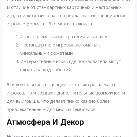
В отличие от стандартных карточных и настольных
игр, в пинко казино часто предлагают инновационные
игровые форматы. Это может включать:
Игры с элементами стратегии и тактики.
Нестандартные игровые автоматы с
уникальными сюжетами.
Интерактивные игры, где пользователи могут
влиять на ход событий.
Эти уникальные концепции не только развлекают
игроков, но и создают дополнительные возможности
для выигрыша, что делает пинко казино более
привлекательным для многих гемблеров.
Атмосфера И Декор
Не менее важной составляющей является атмосфера