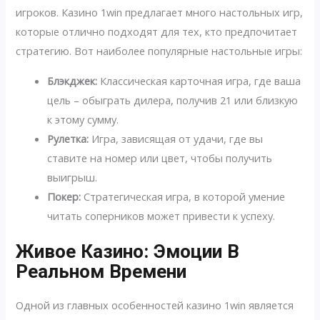
игроков. Казино 1win предлагает много настольных игр,
которые отлично подходят для тех, кто предпочитает
стратегию. Вот наиболее популярные настольные игры:
Блэкджек:
Классическая карточная игра, где ваша
цель – обыграть дилера, получив 21 или близкую
к этому сумму.
Рулетка:
Игра, зависящая от удачи, где вы
ставите на номер или цвет, чтобы получить
выигрыш.
Покер:
Стратегическая игра, в которой умение
читать соперников может привести к успеху.
Живое Казино: Эмоции В
Реальном Времени
Одной из главных особенностей казино 1win является