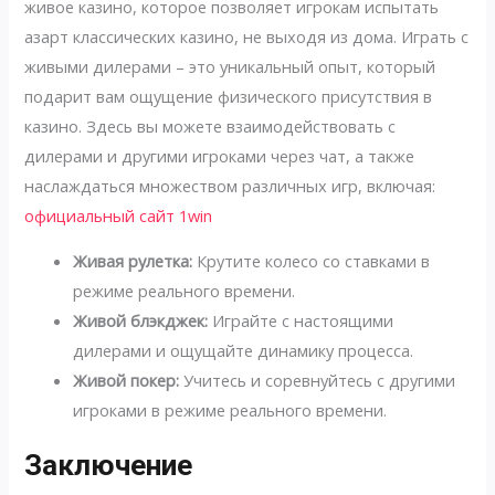
живое казино, которое позволяет игрокам испытать
азарт классических казино, не выходя из дома. Играть с
живыми дилерами – это уникальный опыт, который
подарит вам ощущение физического присутствия в
казино. Здесь вы можете взаимодействовать с
дилерами и другими игроками через чат, а также
наслаждаться множеством различных игр, включая:
официальный сайт 1win
Живая рулетка:
Крутите колесо со ставками в
режиме реального времени.
Живой блэкджек:
Играйте с настоящими
дилерами и ощущайте динамику процесса.
Живой покер:
Учитесь и соревнуйтесь с другими
игроками в режиме реального времени.
Заключение