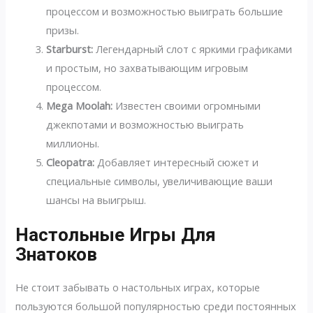
процессом и возможностью выиграть большие
призы.
Starburst:
Легендарный слот с яркими графиками
и простым, но захватывающим игровым
процессом.
Mega Moolah:
Известен своими огромными
джекпотами и возможностью выиграть
миллионы.
Cleopatra:
Добавляет интересный сюжет и
специальные символы, увеличивающие ваши
шансы на выигрыш.
Настольные Игры Для
Знатоков
Не стоит забывать о настольных играх, которые
пользуются большой популярностью среди постоянных