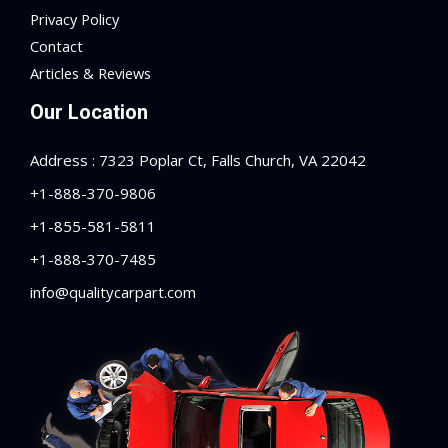
Privacy Policy
Contact
Articles & Reviews
Our Location
Address : 7323 Poplar Ct, Falls Church, VA 22042
+1-888-370-9806
+1-855-581-5811
+1-888-370-7485
info@qualitycarpart.com