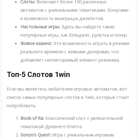
Слоты:
Включают более 100 различных
автоматов с уникальными тематиками, бонусами
и возможность выигрыша джекпотов.
Настольные игры:
Здесь вы найдете такие
популярные игры, как блэкджек, рулетка и покер.
Живое казино:
Это возможность играть в режиме
реального времени с живыми дилерами, что
добавляет неповторимый элемент реализма.
Топ-5 Слотов 1win
Если вы являетесь любителем игровых автоматов, вот
список самых популярных слотов в 1win, которые стоит
попробовать:
Book of Ra:
Классический слот с увлекательной
тематикой Древнего Египта.
Gonzo’s Quest:
Игра с уникальным игровым