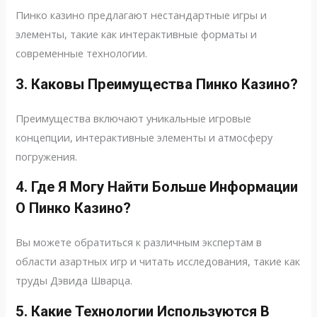
Пинко казино предлагают нестандартные игры и
элементы, такие как интерактивные форматы и
современные технологии.
3. Каковы Преимущества Пинко Казино?
Преимущества включают уникальные игровые
концепции, интерактивные элементы и атмосферу
погружения.
4. Где Я Могу Найти Больше Информации
О Пинко Казино?
Вы можете обратиться к различным экспертам в
области азартных игр и читать исследования, такие как
труды Дэвида Шварца.
5. Какие Технологии Используются В