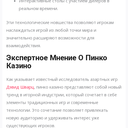
Интерактивные столы с участием дилеров в
реальном времени.
Эти технологические новшества позволяют игрокам
наслаждаться игрой из любой точки мира и
значительно расширяют возможности для
взаимодействия.
Экспертное Мнение О Пинко
Казино
Как указывает известный исследователь азартных игр
Дэвид Шварц
, пинко казино представляют собой новый
тренд в игорной индустрии, который сочетает в себе
элементы традиционных игр и современные
технологии. Это сочетание позволяет привлекать
новую аудиторию и удерживать интерес уже
существующих игроков.