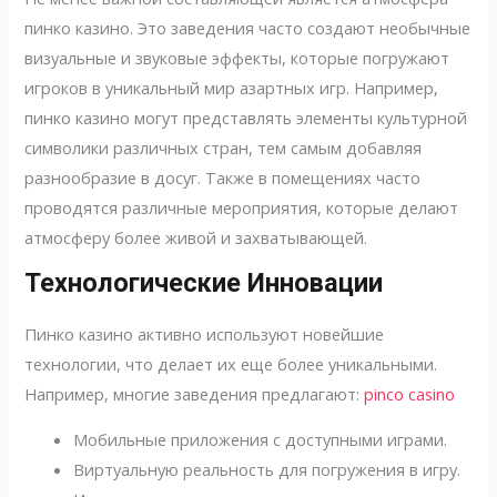
пинко казино. Это заведения часто создают необычные
визуальные и звуковые эффекты, которые погружают
игроков в уникальный мир азартных игр. Например,
пинко казино могут представлять элементы культурной
символики различных стран, тем самым добавляя
разнообразие в досуг. Также в помещениях часто
проводятся различные мероприятия, которые делают
атмосферу более живой и захватывающей.
Технологические Инновации
Пинко казино активно используют новейшие
технологии, что делает их еще более уникальными.
Например, многие заведения предлагают:
pinco casino
Мобильные приложения с доступными играми.
Виртуальную реальность для погружения в игру.