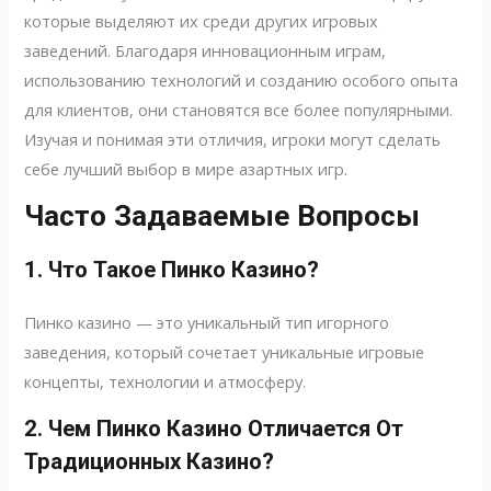
которые выделяют их среди других игровых
заведений. Благодаря инновационным играм,
использованию технологий и созданию особого опыта
для клиентов, они становятся все более популярными.
Изучая и понимая эти отличия, игроки могут сделать
себе лучший выбор в мире азартных игр.
Часто Задаваемые Вопросы
1. Что Такое Пинко Казино?
Пинко казино — это уникальный тип игорного
заведения, который сочетает уникальные игровые
концепты, технологии и атмосферу.
2. Чем Пинко Казино Отличается От
Традиционных Казино?