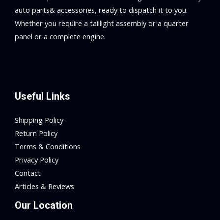
auto parts& accessories, ready to dispatch it to you.
Whether you require a taillight assembly or a quarter
panel or a complete engine.
Useful Links
Shipping Policy
Return Policy
Terms & Conditions
Privacy Policy
Contact
Articles & Reviews
Our Location