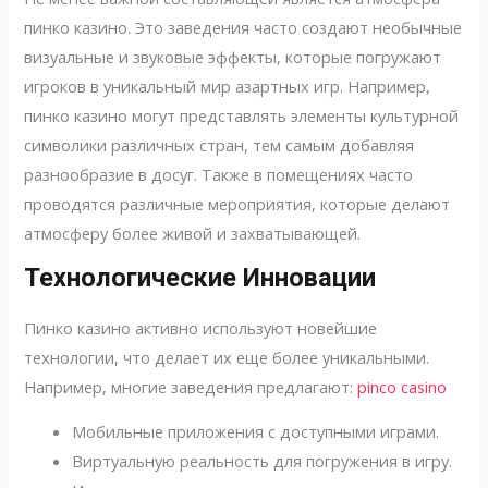
пинко казино. Это заведения часто создают необычные
визуальные и звуковые эффекты, которые погружают
игроков в уникальный мир азартных игр. Например,
пинко казино могут представлять элементы культурной
символики различных стран, тем самым добавляя
разнообразие в досуг. Также в помещениях часто
проводятся различные мероприятия, которые делают
атмосферу более живой и захватывающей.
Технологические Инновации
Пинко казино активно используют новейшие
технологии, что делает их еще более уникальными.
Например, многие заведения предлагают:
pinco casino
Мобильные приложения с доступными играми.
Виртуальную реальность для погружения в игру.