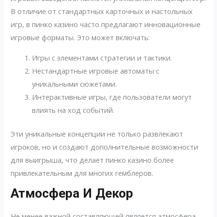
В отличие от стандартных карточных и настольных
игр, в пинко казино часто предлагают инновационные
игровые форматы. Это может включать:
Игры с элементами стратегии и тактики.
Нестандартные игровые автоматы с
уникальными сюжетами.
Интерактивные игры, где пользователи могут
влиять на ход событий.
Эти уникальные концепции не только развлекают
игроков, но и создают дополнительные возможности
для выигрыша, что делает пинко казино более
привлекательным для многих гемблеров.
Атмосфера И Декор
Не менее важной составляющей является атмосфера