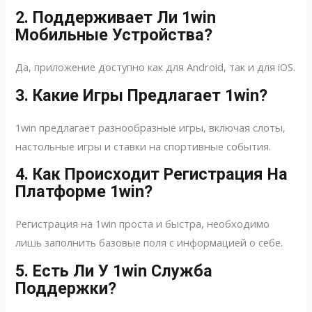
2. Поддерживает Ли 1win
Мобильные Устройства?
Да, приложение доступно как для Android, так и для iOS.
3. Какие Игры Предлагает 1win?
1win предлагает разнообразные игры, включая слоты,
настольные игры и ставки на спортивные события.
4. Как Происходит Регистрация На
Платформе 1win?
Регистрация на 1win проста и быстра, необходимо
лишь заполнить базовые поля с информацией о себе.
5. Есть Ли У 1win Служба
Поддержки?