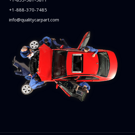
+1-888-370-7485
info@qualitycarpart.com