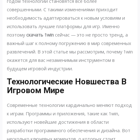
годом технологии становятся все более
совершенными. С такими изменениями приходит
необходимость адаптироваться к новым условиям и
использовать лучшие платформы для игр. Именно
поэтому
скачать 1win
сейчас — это не просто тренд, а
важный шаг к полному погружению в мир современных
развлечений. В этой статье мы рассмотрим, почему 1win
окажется для вас незаменимым инструментом в
будущем игровой индустрии.
Технологические Новшества В
Игровом Мире
Современные технологии кардинально меняют подход
к играм. Программы и приложения, такие как 1win,
используют новейшие достижения в области
разработки программного обеспечения и дизайна. Вот
несколько ключевых моментов, о которых стоит