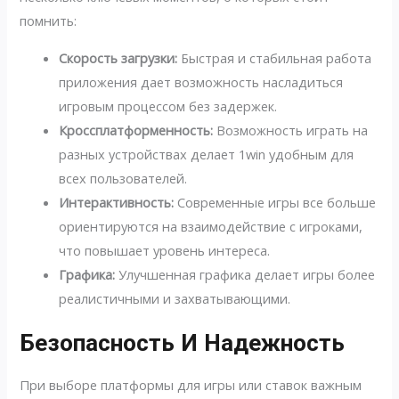
помнить:
Скорость загрузки:
Быстрая и стабильная работа
приложения дает возможность насладиться
игровым процессом без задержек.
Кроссплатформенность:
Возможность играть на
разных устройствах делает 1win удобным для
всех пользователей.
Интерактивность:
Современные игры все больше
ориентируются на взаимодействие с игроками,
что повышает уровень интереса.
Графика:
Улучшенная графика делает игры более
реалистичными и захватывающими.
Безопасность И Надежность
При выборе платформы для игры или ставок важным