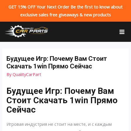
GET 15% OFF Your Next Order Be the first to know about
exclusive sales free giveaways & new products
Skip
to
MA
content
ME
Будущее Игр: Почему Вам Стоит
Скачать 1win Прямо Сейчас
By
QualityCarPart
Будущее Игр: Почему Вам
Стоит Скачать 1win Прямо
Сейчас
Игровая индустрия не стоит на месте, и с каждым