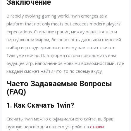
Заключение
В rapidly evolving gaming world, 1win emerges as a
platform that not only meets but exceeds modern players’
expectations. Стирание границ между реальностью и
виртуальным миром, безопасность данных и широкий
выбор игр подчеркивают, почему вам стоит скачать
1win уже сейчас. Платформа готова предложить вам
будущее игр, наполненное новыми возможностями, где
каждый сможет найти что-то по своему вкусу.
Часто Задаваемые Вопросы
(FAQ)
1. Как Скачать 1win?
Скачать 1win можно с официального сайта, выбрав
нужную версию для вашего устройства
ставки
.