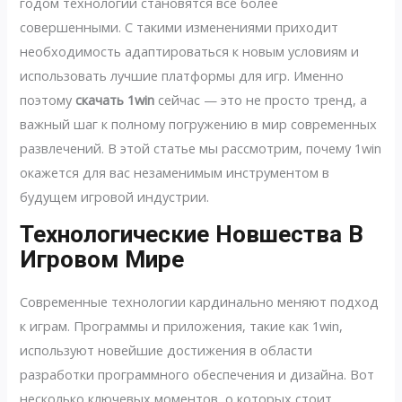
годом технологии становятся все более
совершенными. С такими изменениями приходит
необходимость адаптироваться к новым условиям и
использовать лучшие платформы для игр. Именно
поэтому
скачать 1win
сейчас — это не просто тренд, а
важный шаг к полному погружению в мир современных
развлечений. В этой статье мы рассмотрим, почему 1win
окажется для вас незаменимым инструментом в
будущем игровой индустрии.
Технологические Новшества В
Игровом Мире
Современные технологии кардинально меняют подход
к играм. Программы и приложения, такие как 1win,
используют новейшие достижения в области
разработки программного обеспечения и дизайна. Вот
несколько ключевых моментов, о которых стоит