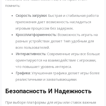
помнить:
Скорость загрузки:
Быстрая и стабильная работа
приложения дает возможность насладиться
игровым процессом без задержек.
Кроссплатформенность:
Возможность играть на
разных устройствах делает 1win удобным для
всех пользователей.
Интерактивность:
Современные игры все больше
ориентируются на взаимодействие с игроками,
что повышает уровень интереса.
Графика:
Улучшенная графика делает игры более
реалистичными и захватывающими.
Безопасность И Надежность
При выборе платформы для игры или ставок важным