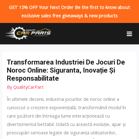
GET 15% OFF Your Next Order Be the first to know about
exclusive sales free giveaways & new products
Skip
to
MA
content
ME
Transformarea Industriei De Jocuri De
Noroc Online: Siguranta, Inovație Și
Responsabilitate
By
QualityCarPart
În ultimele decenii, industria jocurilor de noroc online a
cunoscut o creștere exponențială, transformând modul în
care jucătorii din întreaga lume interacționează cu
divertismentul bettabil. Odată cu această evoluție, apar și
preocupări serioase legate de siguranța utilizatorilor,