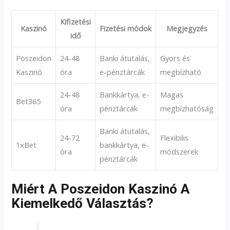
Kifizetési
Kaszinó
Fizetési módok
Megjegyzés
idő
Poszeidon
24-48
Banki átutalás,
Gyors és
Kaszinó
óra
e-pénztárcák
megbízható
24-48
Bankkártya, e-
Magas
Bet365
óra
pénztárcák
megbízhatóság
Banki átutalás,
24-72
Flexibilis
1xBet
bankkártya, e-
óra
módszerek
pénztárcák
Miért A Poszeidon Kaszinó A
Kiemelkedő Választás?