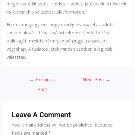
megbízható kifizetési rendszer, amit a játékosok értékelnek
és keresnek a választott platformokon.
Fontos megjegyezni, hogy mindig olvassa el az adott
kaszinó aktuális felhasználási feltételeit és kifizetési
politikáját, mielőtt bármilyen pénzügyi tranzakciót
végrehajt. A tudatos játék minden esetben a legjobb
választás.
Post
←
Previous
Next Post
→
navigation
Post
Leave A Comment
Your email address will not be published.
Required
fields are marked
*