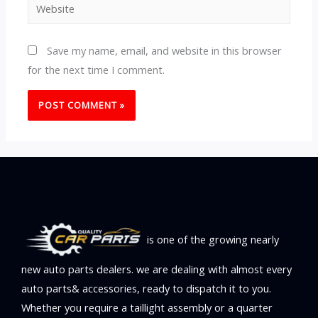
Website
Save my name, email, and website in this browser
for the next time I comment.
is one of the growing nearly
new auto parts dealers. we are dealing with almost every
auto parts& accessories, ready to dispatch it to you.
Whether you require a taillight assembly or a quarter