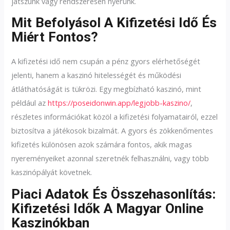
játszunk vagy rendszeresen nyerünk.
Mit Befolyásol A Kifizetési Idő És
Miért Fontos?
A kifizetési idő nem csupán a pénz gyors elérhetőségét
jelenti, hanem a kaszinó hitelességét és működési
átláthatóságát is tükrözi. Egy megbízható kaszinó, mint
például az
https://poseidonwin.app/legjobb-kaszino/
,
részletes információkat közöl a kifizetési folyamatairól, ezzel
biztosítva a játékosok bizalmát. A gyors és zökkenőmentes
kifizetés különösen azok számára fontos, akik magas
nyereményeiket azonnal szeretnék felhasználni, vagy több
kaszinópályát követnek.
Piaci Adatok És Összehasonlítás:
Kifizetési Idők A Magyar Online
Kaszinókban