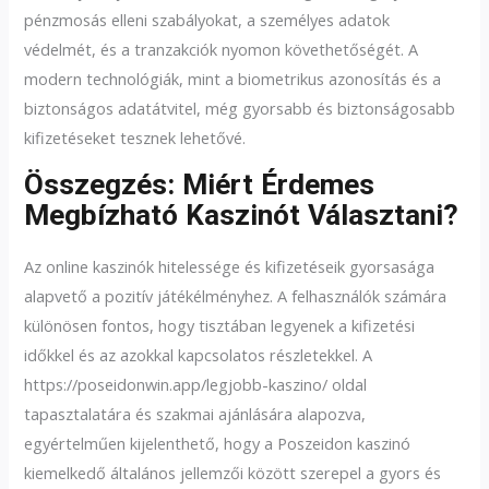
pénzmosás elleni szabályokat, a személyes adatok
védelmét, és a tranzakciók nyomon követhetőségét. A
modern technológiák, mint a biometrikus azonosítás és a
biztonságos adatátvitel, még gyorsabb és biztonságosabb
kifizetéseket tesznek lehetővé.
Összegzés: Miért Érdemes
Megbízható Kaszinót Választani?
Az online kaszinók hitelessége és kifizetéseik gyorsasága
alapvető a pozitív játékélményhez. A felhasználók számára
különösen fontos, hogy tisztában legyenek a kifizetési
időkkel és az azokkal kapcsolatos részletekkel. A
https://poseidonwin.app/legjobb-kaszino/ oldal
tapasztalatára és szakmai ajánlására alapozva,
egyértelműen kijelenthető, hogy a Poszeidon kaszinó
kiemelkedő általános jellemzői között szerepel a gyors és