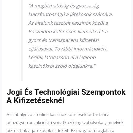
“A megbízhatóság és gyorsaság
kulcsfontosságú a játékosok számára.
Az általunk tesztelt kaszinók közül a
Poszeidon különösen kiemelkedik a
gyors és transzparens kifizetési
eljárásával. További információkért,
kérjük, látogasson el a legjobb
kaszinókról szóló oldalunkra.”
Jogi És Technológiai Szempontok
A Kifizetéseknél
A szabályozott online kaszinók kötelesek betartani a
pénzügyi tranzakciókra vonatkozó jogszabályokat, amelyek
biztosítják a játékosok érdekeit. Ez magában foglalja a