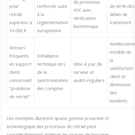
du processus
pour
renforcés suite
de 60 % des
KYC avec
retrait
à la
délais de
vérification
supérieur à
réglementation
traitement
biométrique
10 000 €
européenne
Amélioratio
Retours
notable de
fréquents
Défaillance
la
en support
technique lors
Mise à jour du
satisfaction
client
de la
serveur et
client et
concernant
synchronisation
audits réguliers
diminution
“problème
des comptes
des
de retrait”
incidents
Ces exemples illustrent qu’une gestion proactive et
technologique des processus de retrait peut
considérablement atténuer les risques de blocages