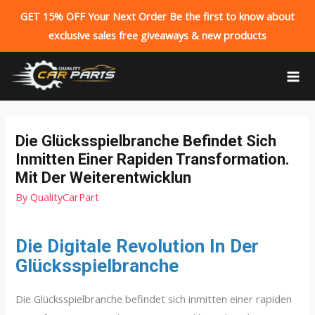
GET 15% OFF Your Next Order Be the first to know about
exclusive sales free giveaways & new products
Skip
to
MA
content
ME
Die Glücksspielbranche Befindet Sich
Inmitten Einer Rapiden Transformation.
Mit Der Weiterentwicklun
By
QualityCarPart
Die Digitale Revolution In Der
Glücksspielbranche
Die Glücksspielbranche befindet sich inmitten einer rapiden