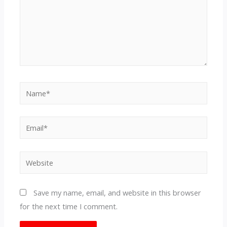
Name*
Email*
Website
Save my name, email, and website in this browser
for the next time I comment.