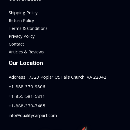
Shipping Policy
Return Policy
Terms & Conditions
Privacy Policy
Contact
Articles & Reviews
Our Location
Address : 7323 Poplar Ct, Falls Church, VA 22042
+1-888-370-9806
+1-855-581-5811
+1-888-370-7485
info@qualitycarpart.com