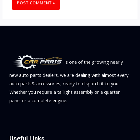
is one of the growing nearly
new auto parts dealers. we are dealing with almost every
auto parts& accessories, ready to dispatch it to you.
Whether you require a taillight assembly or a quarter
panel or a complete engine.
Useful Links