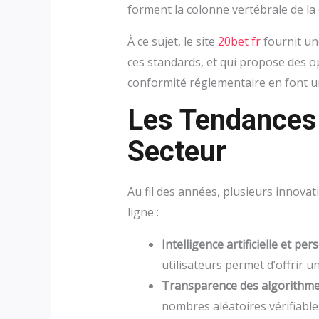
forment la colonne vertébrale de la c
À ce sujet, le site
20bet fr
fournit un
ces standards, et qui propose des opt
conformité réglementaire en font un
Les Tendances 
Secteur
Au fil des années, plusieurs innova
ligne :
Intelligence artificielle et pe
utilisateurs permet d’offrir 
Transparence des algorithme
nombres aléatoires vérifiables 