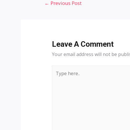
Post
←
Previous Post
navigation
Leave A Comment
Your email address will not be publi
Type
here..