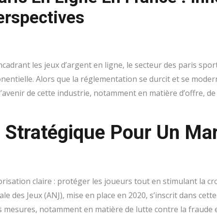
erspectives
cadrant les jeux d’argent en ligne, le secteur des paris sport
entielle. Alors que la réglementation se durcit et se modern
avenir de cette industrie, notamment en matière d’offre, de 
 Stratégique Pour Un Ma
isation claire : protéger les joueurs tout en stimulant la 
le des Jeux (ANJ), mise en place en 2020, s’inscrit dans cet
es mesures, notamment en matière de lutte contre la fraude 