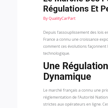
Régulations Et P
By
QualityCarPart
Depuis l’assouplissement des lois en
France a connu une croissance expon
comment ces évolutions façonnent l’
technologique.
Une Régulation
Dynamique
Le marché français a connu une prior
réglementation de l’Autorité Nationa
strictes aux opérateurs en ligne. C