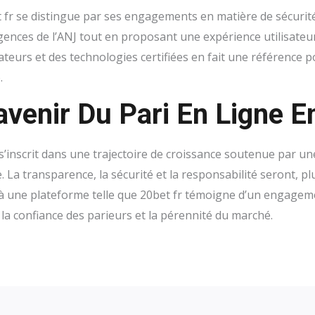
t fr se distingue par ses engagements en matière de sécurité
nces de l’ANJ tout en proposant une expérience utilisateur 
ateurs et des technologies certifiées en fait une référence p
.
avenir Du Pari En Ligne E
 s’inscrit dans une trajectoire de croissance soutenue par u
 La transparence, la sécurité et la responsabilité seront, p
à une plateforme telle que 20bet fr témoigne d’un engageme
r la confiance des parieurs et la pérennité du marché.