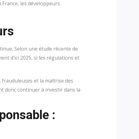
n France, les développeurs
urs
ntinue. Selon une étude récente de
nt d’ici 2025, si les régulations et
s frauduleuses et la maîtrise des
t donc continuer à investir dans la
ponsable :