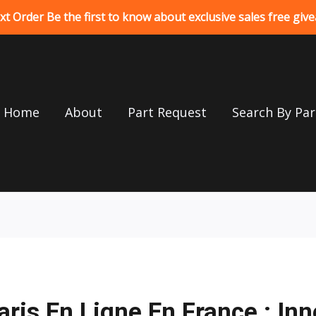
 Order Be the first to know about exclusive sales free gi
Home
About
Part Request
Search By Par
ris En Ligne En France : Inn