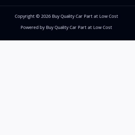
Copyright © 2026 Buy Quality Car Part at Low Cost
Powered by Buy Quality Car Part at Low Cost