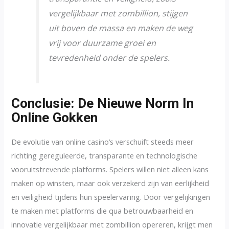
vergelijkbaar met zombillion, stijgen
uit boven de massa en maken de weg
vrij voor duurzame groei en
tevredenheid onder de spelers.
Conclusie: De Nieuwe Norm In
Online Gokken
De evolutie van online casino’s verschuift steeds meer
richting gereguleerde, transparante en technologische
vooruitstrevende platforms. Spelers willen niet alleen kans
maken op winsten, maar ook verzekerd zijn van eerlijkheid
en veiligheid tijdens hun speelervaring. Door vergelijkingen
te maken met platforms die qua betrouwbaarheid en
innovatie vergelijkbaar met zombillion opereren, krijgt men