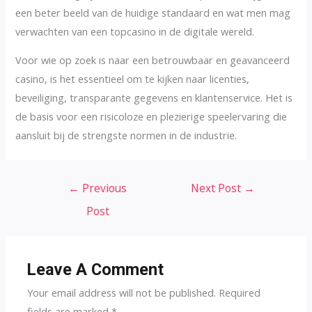
een beter beeld van de huidige standaard en wat men mag
verwachten van een topcasino in de digitale wereld.
Voor wie op zoek is naar een betrouwbaar en geavanceerd
casino, is het essentieel om te kijken naar licenties,
beveiliging, transparante gegevens en klantenservice. Het is
de basis voor een risicoloze en plezierige speelervaring die
aansluit bij de strengste normen in de industrie.
Post
←
Previous
Next Post
→
navigation
Post
Leave A Comment
Your email address will not be published.
Required
fields are marked
*