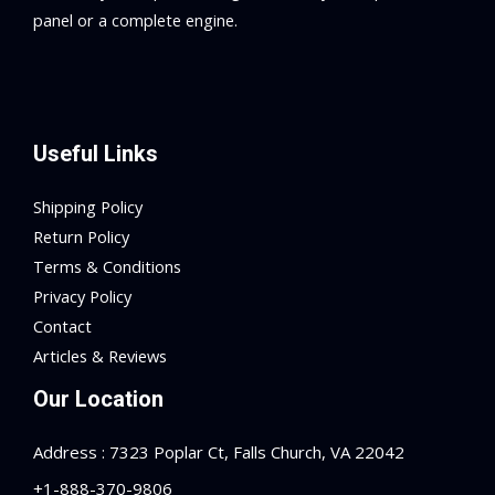
panel or a complete engine.
Useful Links
Shipping Policy
Return Policy
Terms & Conditions
Privacy Policy
Contact
Articles & Reviews
Our Location
Address : 7323 Poplar Ct, Falls Church, VA 22042
+1-888-370-9806