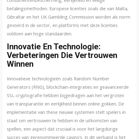
betalingsmethoden. Europese licenties zoals die van Malta,
Gibraltar en het UK Gambling Commission worden als norm
gevoerd in de sector, en platforms met deze licenties
voldoen aan hoge standaarden.
Innovatie En Technologie:
Verbeteringen Die Vertrouwen
Winnen
Innovatieve technologieën zoals Random Number
Generators (RNG), blockchain-integraties en geavanceerde
SSL-cryptografie hebben bijgedragen aan het vergroten
van transparantie en eerlijkheid binnen online gokken. De
implementatie van these nieuwe systemen stelt spelers in
staat om vertrouwen te hebben in de uitkomsten van
spellen, een aspect dat cruciaal is voor het langdurige
succes van gerenommeerde casino’s. In dit verband is het