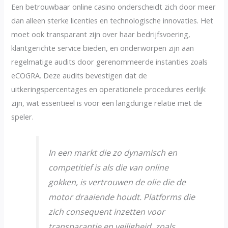
Een betrouwbaar online casino onderscheidt zich door meer
dan alleen sterke licenties en technologische innovaties. Het
moet ook transparant zijn over haar bedrijfsvoering,
klantgerichte service bieden, en onderworpen zijn aan
regelmatige audits door gerenommeerde instanties zoals
eCOGRA. Deze audits bevestigen dat de
uitkeringspercentages en operationele procedures eerlijk
zijn, wat essentieel is voor een langdurige relatie met de
speler.
In een markt die zo dynamisch en
competitief is als die van online
gokken, is vertrouwen de olie die de
motor draaiende houdt. Platforms die
zich consequent inzetten voor
transparantie en veiligheid, zoals