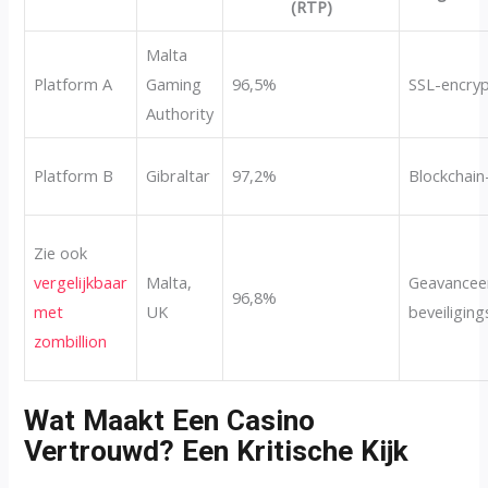
(RTP)
Malta
Platform A
Gaming
96,5%
SSL-encryp
Authority
Platform B
Gibraltar
97,2%
Blockchain-
Zie ook
vergelijkbaar
Malta,
Geavancee
96,8%
met
UK
beveiligin
zombillion
Wat Maakt Een Casino
Vertrouwd? Een Kritische Kijk