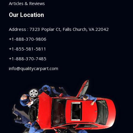
Articles & Reviews
Our Location
Address : 7323 Poplar Ct, Falls Church, VA 22042
+1-888-370-9806
+1-855-581-5811
+1-888-370-7485
info@qualitycarpart.com