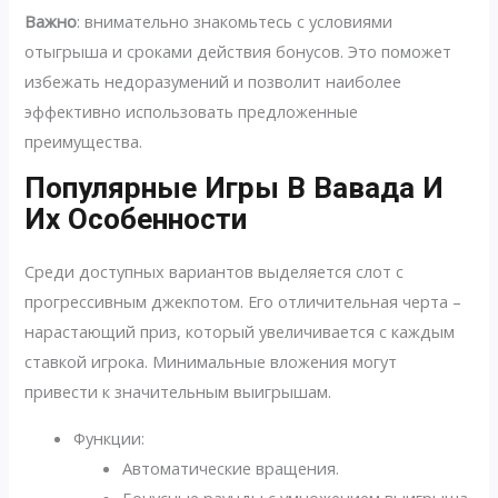
Важно
: внимательно знакомьтесь с условиями
отыгрыша и сроками действия бонусов. Это поможет
избежать недоразумений и позволит наиболее
эффективно использовать предложенные
преимущества.
Популярные Игры В Вавада И
Их Особенности
Среди доступных вариантов выделяется слот с
прогрессивным джекпотом. Его отличительная черта –
нарастающий приз, который увеличивается с каждым
ставкой игрока. Минимальные вложения могут
привести к значительным выигрышам.
Функции:
Автоматические вращения.