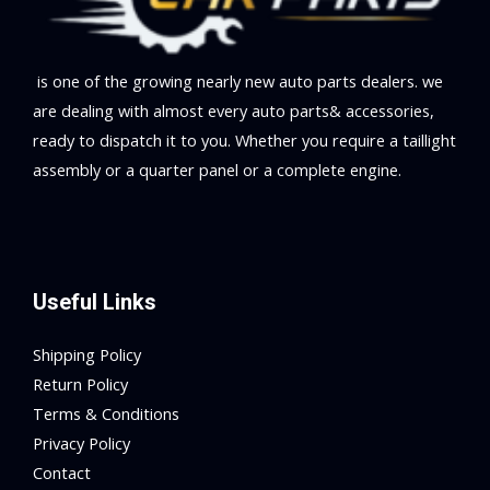
is one of the growing nearly new auto parts dealers. we
are dealing with almost every auto parts& accessories,
ready to dispatch it to you. Whether you require a taillight
assembly or a quarter panel or a complete engine.
Useful Links
Shipping Policy
Return Policy
Terms & Conditions
Privacy Policy
Contact