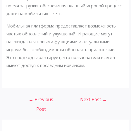
время загрузки, обеспечивая плавный игровой процесс
даже на мобильных сетях.
Мобильная платформа предоставляет возможность
частых обновлений и улучшений. Играющие могут
наслаждаться новыми функциями и актуальными
играми без необходимости обновлять приложение.
Этот подход гарантирует, что пользователи всегда
имеют доступ к последним новинкам.
Post
←
Previous
Next Post
→
navigation
Post