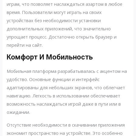
играм, что позволяет наслаждаться азартом в любое
время. Пользователи могут играть на своих
устройствах без необходимости установки
дополнительных приложений, что значительно
упрощает процесс. Достаточно открыть браузер и
перейти на сайт.
Комфорт И Мобильность
Мобильная платформа разрабатывалась с акцентом на
удобство. Основные функции и интерфейс
адаптированы для небольших экранов, что облегчает
навигацию. Легкость в использовании обеспечивает
возможность наслаждаться игрой даже в пути или в
ожидании.
Отсутствие необходимости в скачивании приложения
экономит пространство на устройстве. Это особенно