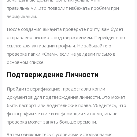
правильными. Это позволит избежать проблем при
верификации.
После создания аккаунта проверьте почту: вам будет
отправлено письмо с подтверждением. Перейдите по
ссылке для активации профиля. Не забывайте о
проверке папки «Спам», если не увидели письмо в
основном списке.
Подтверждение Личности
Пройдите верификацию, предоставив копии
документов для подтверждения личности. Это может
быть паспорт или водительские права. Убедитесь, что
фотографии четкие и информация читаема, иначе
проверка может занять больше времени.
Затем ознакомьтесь с условиями использования