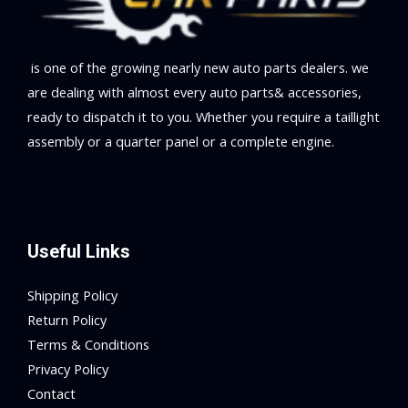
is one of the growing nearly new auto parts dealers. we
are dealing with almost every auto parts& accessories,
ready to dispatch it to you. Whether you require a taillight
assembly or a quarter panel or a complete engine.
Useful Links
Shipping Policy
Return Policy
Terms & Conditions
Privacy Policy
Contact