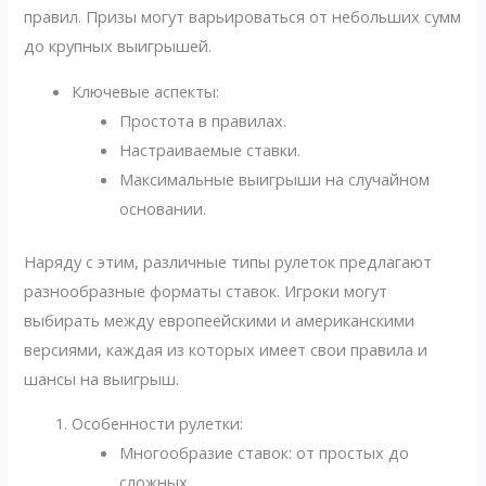
правил. Призы могут варьироваться от небольших сумм
до крупных выигрышей.
Ключевые аспекты:
Простота в правилах.
Настраиваемые ставки.
Максимальные выигрыши на случайном
основании.
Наряду с этим, различные типы рулеток предлагают
разнообразные форматы ставок. Игроки могут
выбирать между европеейскими и американскими
версиями, каждая из которых имеет свои правила и
шансы на выигрыш.
Особенности рулетки:
Многообразие ставок: от простых до
сложных.