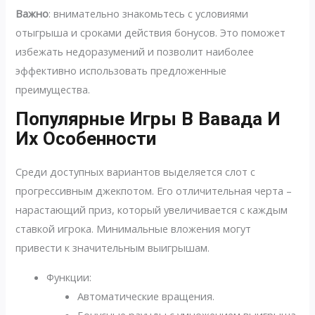
Важно
: внимательно знакомьтесь с условиями
отыгрыша и сроками действия бонусов. Это поможет
избежать недоразумений и позволит наиболее
эффективно использовать предложенные
преимущества.
Популярные Игры В Вавада И
Их Особенности
Среди доступных вариантов выделяется слот с
прогрессивным джекпотом. Его отличительная черта –
нарастающий приз, который увеличивается с каждым
ставкой игрока. Минимальные вложения могут
привести к значительным выигрышам.
Функции:
Автоматические вращения.