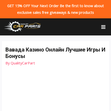
GET 15% OFF Your Next Order Be the first to know about
exclusive sales free giveaways & new products
Skip
to
MA
content
ME
Вавада Казино Онлайн Лучшие Игры И
Бонусы
By
QualityCarPart