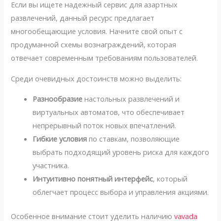
Если вы ищете надежный сервис для азартных
развлечений, данный ресурс предлагает
многообещающие условия. Начните свой опыт с
продуманной схемы вознаграждений, которая
отвечает современным требованиям пользователей.
Среди очевидных достоинств можно выделить:
Разнообразие
настольных развлечений и
виртуальных автоматов, что обеспечивает
непрерывный поток новых впечатлений.
Гибкие условия
по ставкам, позволяющие
выбрать подходящий уровень риска для каждого
участника.
Интуитивно понятный интерфейс
, который
облегчает процесс выбора и управления акциями.
Особенное внимание стоит уделить наличию
vavada