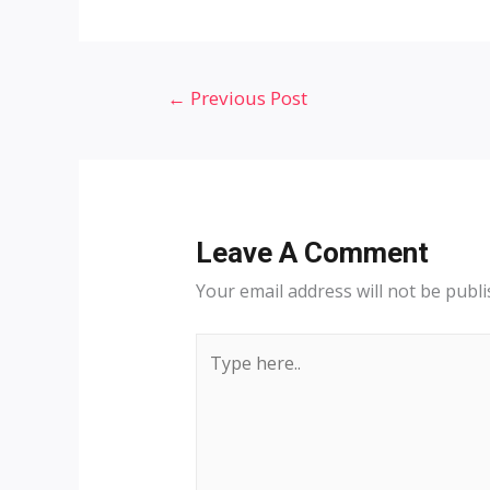
Post
←
Previous Post
navigation
Leave A Comment
Your email address will not be publi
Type
here..