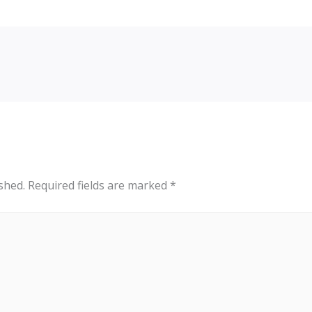
shed.
Required fields are marked
*