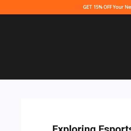
GET 15% OFF Your Next
Skip
to
content
Exploring Esport