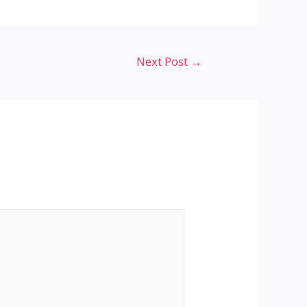
Next Post
→