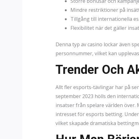
Större bonusar och kampanj
Mindre restriktioner på insät
Tillgång till internationella
Flexibilitet när det gäller ins
Denna typ av casino lockar även spe
personnummer, vilket kan upplevas s
Trender Och A
Allt fler esports-tävlingar har på s
september 2023 hölls den internatio
insatser från spelare världen över. 
intresset för esports betting. Unde
vilket skapade dramatiska betting