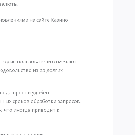
валюты.
бновлениями на сайте Казино
которые пользователи отмечают,
едовольство из-за долгих
ода прост и удобен.
нных сроков обработки запросов.
, что иногда приводит к
ии для построения