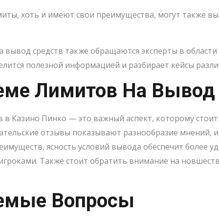
миты, хоть и имеют свои преимущества, могут также в
а вывод средств также обращаются эксперты в области 
лится полезной информацией и разбирает кейсы разли
еме Лимитов На Вывод
в в Казино Пинко — это важный аспект, которому стои
ательские отзывы показывают разнообразие мнений, и
еимуществ, ясность условий вывода обеспечит более 
игроками. Также стоит обратить внимание на новшеств
аемые Вопросы