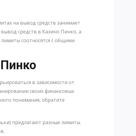
митах на вывод средств занимает
вывод средств в Казино Пинко, а
и лимиты соотносятся с общими
 Пинко
рьироваться в зависимости от
ланировании своих финансовых
бного понимания, обратите
ьки) предлагают разные лимиты.
в.