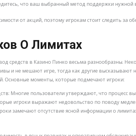
дитесь, что ваш выбранный метод поддержки нужной 
имости от акций, поэтому игрокам стоит следить за о
ков О Лимитах
вод средств в Казино Пинко весьма разнообразны. Не
ивы и не мешают игре, тогда как другие высказывают н
. Основные моменты, которые подмечают игроки:
тв: Многие пользователи утверждают, что процесс выв
торые игроки выражают недовольство по поводу медле
роки замечают отсутствие ясной информации о лимитах
димость в ясных правилах и оперативном обслуживан