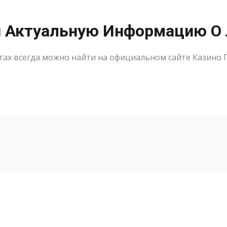
и Актуальную Информацию О
х всегда можно найти на официальном сайте Казино П