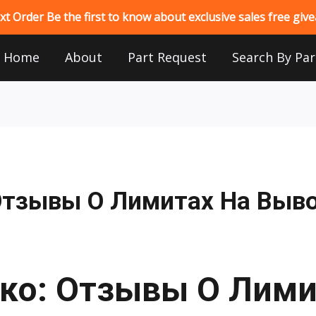
 Order Be the first to know about exclusive sales free gi
Home
About
Part Request
Search By Par
Отзывы О Лимитах На Выв
ко: Отзывы О Лими