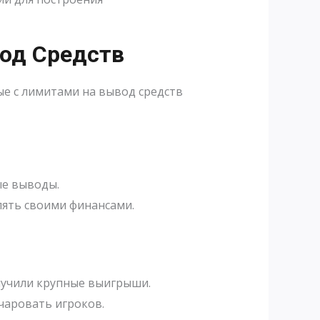
од Средств
ые с лимитами на вывод средств
ые выводы.
ять своими финансами.
лучили крупные выигрыши.
чаровать игроков.