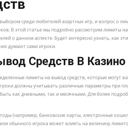
дств
выбором среди любителей азартных игр, и вопрос о ли
ков. В этой статье мы подробно рассмотрим лимиты на 
лей о данном аспекте. Будет интересно узнать, как эт
 них думают сами игроки.
вод Средств В Казино
еделенные лимиты на вывод средств, которые могут ва
 игроки должны учитывать различные параметры при п
быть как дневными, так и месячными. Для более подро
:
тоды (например, банковские карты, электронные кошел
или обычного игрока может влиять на величину лимито