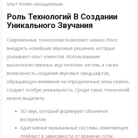
опыт более насыщенным.
Роль Технологий В Создании
Уникального Звучания
Современные технологии позволяют казино Pinco
внедрять новейшие звуковые решения, которые
усиливают опыт клиентов. Использование
высококачественных акустических систем, а также
возможность создания звуковых ландшафтов,
обращающих внимание на определенные зоны казино,
создает особую уникальность. Среди таких технологий
можно выделить:
3D-звук, который формирует объемное
восприятие.
Адаптивные музыкальные системы, изменяющие
плейлист в зависимости от времени суток.