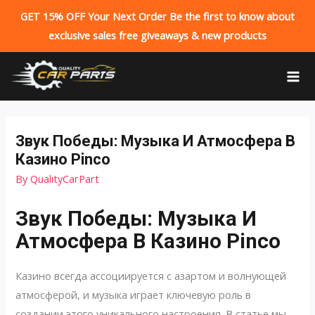
GET 15% OFF Your Next Order Be the first to know about
exclusive sales free giveaways & new products
Skip
to
MA
content
ME
Звук Победы: Музыка И Атмосфера В
Казино Pinco
By
QualityCarPart
Звук Победы: Музыка И
Атмосфера В Казино Pinco
Казино всегда ассоциируется с азартом и волнующей
атмосферой, и музыка играет ключевую роль в
создании этого уникального настроения. В статье мы