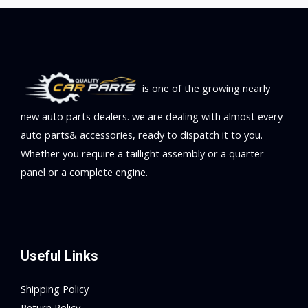
is one of the growing nearly
new auto parts dealers. we are dealing with almost every
auto parts& accessories, ready to dispatch it to you.
Whether you require a taillight assembly or a quarter
panel or a complete engine.
Useful Links
Shipping Policy
Return Policy