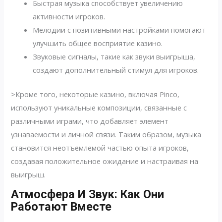
Быстрая музыка способствует увеличению
активности игроков.
Мелодии с позитивными настройками помогают
улучшить общее восприятие казино.
Звуковые сигналы, такие как звуки выигрыша,
создают дополнительный стимул для игроков.
>Кроме того, некоторые казино, включая Pinco,
используют уникальные композиции, связанные с
различными играми, что добавляет элемент
узнаваемости и личной связи. Таким образом, музыка
становится неотъемлемой частью опыта игроков,
создавая положительное ожидание и настраивая на
выигрыш.
Атмосфера И Звук: Как Они
Работают Вместе