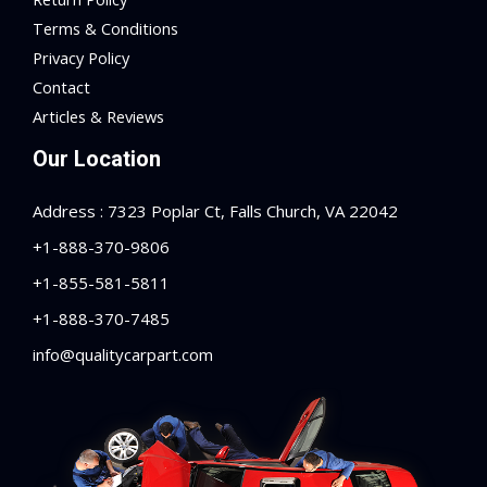
Terms & Conditions
Privacy Policy
Contact
Articles & Reviews
Our Location
Address : 7323 Poplar Ct, Falls Church, VA 22042
+1-888-370-9806
+1-855-581-5811
+1-888-370-7485
info@qualitycarpart.com