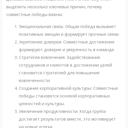
выделить несколько ключевых причин, почему
совместные победы важны:
Эмоциональная связь: Общая победа вызывает
позитивные эмоции и формирует прочные связи.
Укрепление доверия: Совместные достижения
формируют доверие и уверенность в команде.
Стратегия вовлечения: Задействование
сотрудников и клиентов в достижении целей
становится стратегией для повышения
вовлеченности.
Создание корпоративной культуры: Совместные
победы становятся основой корпоративных
ценностей и культуры.
Увеличение продуктивности: Когда группа
достигает результатов вместе, это мотивирует
на новые успехи.