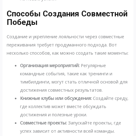
Способы Создания Совместной
Победы
Создание и укрепление лояльности через совместные
переживания требует продуманного подхода. Вот
несколько способов, как можно создать такие моменты:
Организация мероприятий:
Регулярные
командные события, такие как тренинги и
тимбилдинги, могут стать отличной основой для
достижения совместных результатов.
Книжные клубы или обсуждения:
Создайте среду,
где коллектив может вместе обсуждать
достижения и полезные уроки.
Совместные проекты:
Запускайте проекты, где
успех зависит от активности всей команды.