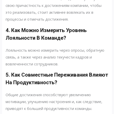
свою причастность к достижениям компании, чтобы
это реализовать, стоит активнее вовлекать их в
процессы и отмечать достижения.
4. Как Можно Измерить Уровень
Лояльности В Команде?
Лояльность можно измерить через опросы, обратную
связь, а также через анализ текучести кадров и
вовлеченности сотрудников.
5. Как Совместные Переживания Влияют
На Продуктивность?
Общие достижения способствуют увеличению
мотивации, улучшению настроения и, как следствие,
приводят к большей продуктивности команды.