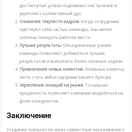
достигнутые успехи поднимают настроение и
укрепляют коллективный дух.
Снижение текучести кадров:
Когда сотрудники
чувствуют себя частью команды, они менее
склонны покидать рабочее место.
Лучшие результаты:
Объединенные усилия
команды позволяют добиваться лучших
результатов и выполнять более сложные задачи.
Привлечение новых клиентов:
Лояльные клиенты
легче стать амбассадорами вашего бренда.
Укрепление позиций на рынке:
Тотальная
преданность позволяет компании выделяться на
фоне конкурентов.
Заключение
Создание лояльности через совместные переживания о