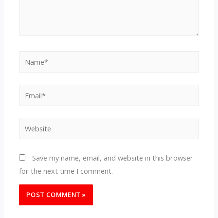
Name*
Email*
Website
Save my name, email, and website in this browser
for the next time I comment.