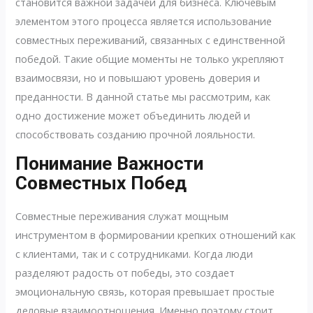
становится важной задачей для бизнеса. Ключевым
элементом этого процесса является использование
совместных переживаний, связанных с единственной
победой. Такие общие моменты не только укрепляют
взаимосвязи, но и повышают уровень доверия и
преданности. В данной статье мы рассмотрим, как
одно достижение может объединить людей и
способствовать созданию прочной лояльности.
Понимание Важности
Совместных Побед
Совместные переживания служат мощным
инструментом в формировании крепких отношений как
с клиентами, так и с сотрудниками. Когда люди
разделяют радость от победы, это создает
эмоциональную связь, которая превышает простые
деловые взаимоотношения. Именно поэтому стоит