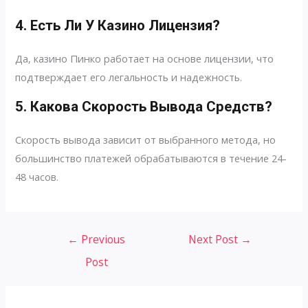
4. Есть Ли У Казино Лицензия?
Да, казино Пинко работает на основе лицензии, что
подтверждает его легальность и надежность.
5. Какова Скорость Вывода Средств?
Скорость вывода зависит от выбранного метода, но
большинство платежей обрабатываются в течение 24-
48 часов.
Post
←
Previous
Next Post
→
navigation
Post