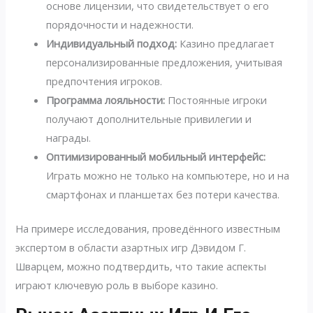
основе лицензии, что свидетельствует о его
порядочности и надежности.
Индивидуальный подход:
Казино предлагает
персонализированные предложения, учитывая
предпочтения игроков.
Программа лояльности:
Постоянные игроки
получают дополнительные привилегии и
награды.
Оптимизированный мобильный интерфейс:
Играть можно не только на компьютере, но и на
смартфонах и планшетах без потери качества.
На примере исследования, проведённого известным
экспертом в области азартных игр Дэвидом Г.
Шварцем, можно подтвердить, что такие аспекты
играют ключевую роль в выборе казино.