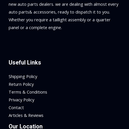
new auto parts dealers. we are dealing with almost every
auto parts& accessories, ready to dispatch it to you.
Whether you require a taillight assembly or a quarter
panel or a complete engine.
Useful Links
Shipping Policy
Return Policy
Terms & Conditions
Privacy Policy
Contact
Articles & Reviews
Our Location