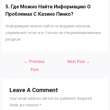
5. Где Можно Найти Информацию О
Проблемах С Казино Пинко?
Информацию можно найти на форумах игроков,
социальных сетях и в статьях на специализированных
ресурсах.
Post
←
Previous
Next Post
→
navigation
Post
Leave A Comment
Your email address will not be published.
Required
fields are marked
*