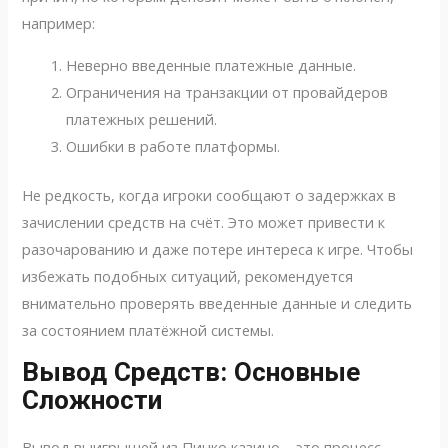
например:
Неверно введенные платежные данные.
Ограничения на транзакции от провайдеров
платежных решений.
Ошибки в работе платформы.
Не редкость, когда игроки сообщают о задержках в
зачислении средств на счёт. Это может привести к
разочарованию и даже потере интереса к игре. Чтобы
избежать подобных ситуаций, рекомендуется
внимательно проверять введенные данные и следить
за состоянием платёжной системы.
Вывод Средств: Основные
Сложности
Вывод выигрышей из Пинко казино – это процесс,