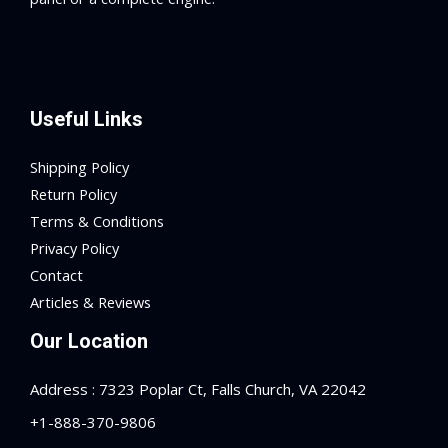
Useful Links
Shipping Policy
Return Policy
Terms & Conditions
Privacy Policy
Contact
Articles & Reviews
Our Location
Address : 7323 Poplar Ct, Falls Church, VA 22042
+1-888-370-9806