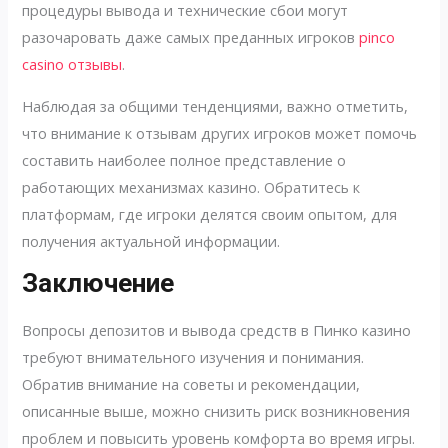
процедуры вывода и технические сбои могут
разочаровать даже самых преданных игроков
pinco
casino отзывы
.
Наблюдая за общими тенденциями, важно отметить,
что внимание к отзывам других игроков может помочь
составить наиболее полное представление о
работающих механизмах казино. Обратитесь к
платформам, где игроки делятся своим опытом, для
получения актуальной информации.
Заключение
Вопросы депозитов и вывода средств в Пинко казино
требуют внимательного изучения и понимания.
Обратив внимание на советы и рекомендации,
описанные выше, можно снизить риск возникновения
проблем и повысить уровень комфорта во время игры.