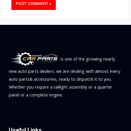
is one of the growing nearly
new auto parts dealers. we are dealing with almost every
auto parts& accessories, ready to dispatch it to you.
Whether you require a taillight assembly or a quarter
panel or a complete engine.
Useful Links