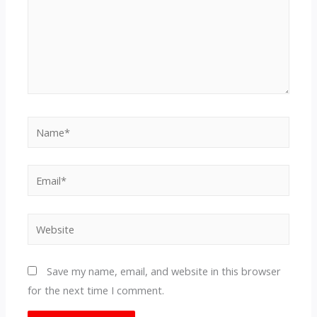
Name*
Email*
Website
Save my name, email, and website in this browser
for the next time I comment.