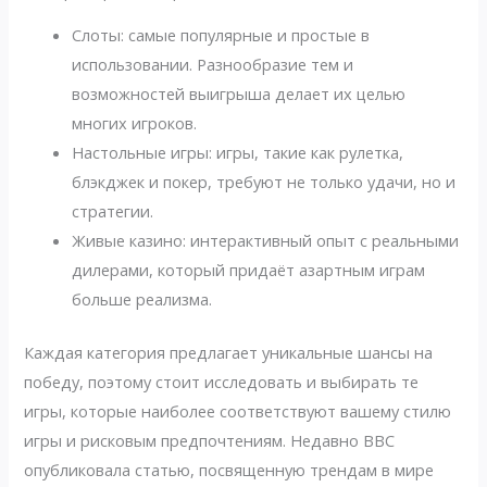
Слоты: самые популярные и простые в
использовании. Разнообразие тем и
возможностей выигрыша делает их целью
многих игроков.
Настольные игры: игры, такие как рулетка,
блэкджек и покер, требуют не только удачи, но и
стратегии.
Живые казино: интерактивный опыт с реальными
дилерами, который придаёт азартным играм
больше реализма.
Каждая категория предлагает уникальные шансы на
победу, поэтому стоит исследовать и выбирать те
игры, которые наиболее соответствуют вашему стилю
игры и рисковым предпочтениям. Недавно BBC
опубликовала статью, посвященную трендам в мире