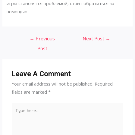
игры становятся проблемой, стоит обратиться за
помощью.
Post
←
Previous
Next Post
→
navigation
Post
Leave A Comment
Your email address will not be published.
Required
fields are marked
*
Type
here..