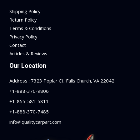
Shipping Policy
Return Policy
Terms & Conditions
Privacy Policy
Contact
Articles & Reviews
Our Location
Address : 7323 Poplar Ct, Falls Church, VA 22042
+1-888-370-9806
+1-855-581-5811
+1-888-370-7485
info@qualitycarpart.com