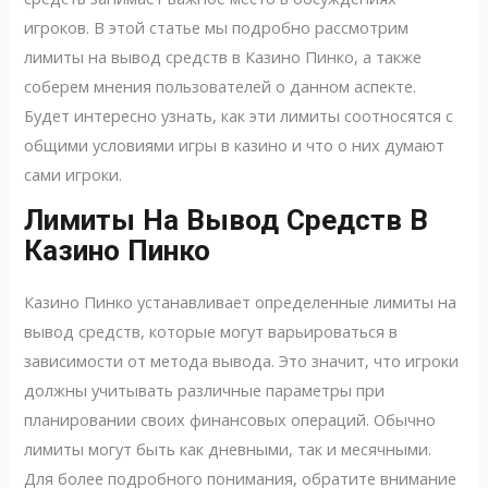
игроков. В этой статье мы подробно рассмотрим
лимиты на вывод средств в Казино Пинко, а также
соберем мнения пользователей о данном аспекте.
Будет интересно узнать, как эти лимиты соотносятся с
общими условиями игры в казино и что о них думают
сами игроки.
Лимиты На Вывод Средств В
Казино Пинко
Казино Пинко устанавливает определенные лимиты на
вывод средств, которые могут варьироваться в
зависимости от метода вывода. Это значит, что игроки
должны учитывать различные параметры при
планировании своих финансовых операций. Обычно
лимиты могут быть как дневными, так и месячными.
Для более подробного понимания, обратите внимание