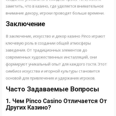
заметить, что в казино, где уделяется внимательное
внимание декору, игроки проводят больше времени.
Заключение
В заключение, искусство и декор казино Pinco играют
ключевую роль в создании общей атмосферы
заведения. От традиционных элементов до
современных художественных инсталляций, они
формируют уникальный опыт для каждого гостя. Этот
симбиоз искусства и игорной культуры становится
основой для привлечения и удержания игроков.
Часто Задаваемые Вопросы
1. Чем Pinco Casino Отличается От
Других Казино?