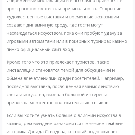
Современные инсталляции в Pinco Casino привносят в
пространство свежесть и оригинальность. Открытые
художественные выставки и временные экспозиции
создают динамичную среду, где гости могут
наслаждаться искусством, пока они пробуют удачу за
игровыми автоматами или в покерных турнирах казино
пинко официальный сайт вход.
Кроме того что это привлекает туристов, такие
инсталляции становятся темой для обсуждений и
обмена впечатлениями среди посетителей. Например,
последняя выставка, посвященная взаимодействию
света и искусства, вызвала большой интерес и
привлекла множество положительных отзывов.
Если вы хотите узнать больше о влиянии искусства в
казино, рекомендуем ознакомится с мнением гемблинг-
историка Дэвида Стендева, который подчеркивает