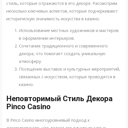
стиль, которые отражаются в его декоре. Рассмотрим
несколько ключевых аспектов, которые подчеркивают
историческую значимость искусства в казино:
Использование местных художников и мастеров
в оформлении интерьеров.
Сочетание традиционного и современного
декора, что помогает создать уникальную
атмосферу.
Посещение выставок и культурных мероприятий,
связанных с искусством, которые проводятся в
казино.
Неповторимый Стиль Декора
Pinco Casino
В Pinco Casino многоуровневый подход к
декорированию, что делает его одним из самых