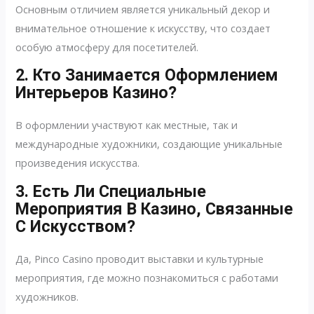
Основным отличием является уникальный декор и
внимательное отношение к искусству, что создает
особую атмосферу для посетителей.
2. Кто Занимается Оформлением
Интерьеров Казино?
В оформлении участвуют как местные, так и
международные художники, создающие уникальные
произведения искусства.
3. Есть Ли Специальные
Мероприятия В Казино, Связанные
С Искусством?
Да, Pinco Casino проводит выставки и культурные
мероприятия, где можно познакомиться с работами
художников.