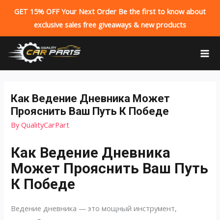
GET 15% OFF Your Next Order Be the first to know about
exclusive sales free giveaways & new products
Skip
to
MA
content
ME
Как Ведение Дневника Может
Прояснить Ваш Путь К Победе
By
QualityCarPart
Как Ведение Дневника
Может Прояснить Ваш Путь
К Победе
Ведение дневника — это мощный инструмент,