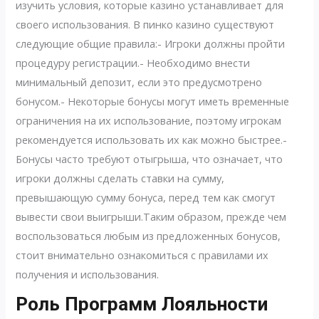
изучить условия, которые казино устанавливает для
своего использования. В пинко казино существуют
следующие общие правила:- Игроки должны пройти
процедуру регистрации.- Необходимо внести
минимальный депозит, если это предусмотрено
бонусом.- Некоторые бонусы могут иметь временные
ограничения на их использование, поэтому игрокам
рекомендуется использовать их как можно быстрее.-
Бонусы часто требуют отыгрыша, что означает, что
игроки должны сделать ставки на сумму,
превышающую сумму бонуса, перед тем как смогут
вывести свои выигрыши.Таким образом, прежде чем
воспользоваться любым из предложенных бонусов,
стоит внимательно ознакомиться с правилами их
получения и использования.
Роль Программ Лояльности