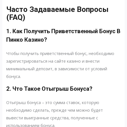
Часто Задаваемые Вопросы
(FAQ)
1. Как Получить Приветственный Бонус В
Пинко Казино?
Чтобы получить приветственный бонус, необходимо
зарегистрироваться на сайте казино и внести
минимальный депозит, в зависимости от условий
бонуса.
2. Что Такое Отыгрыш Бонуса?
Отыгрыш бонуса – это сумма ставок, которую
необходимо сделать, прежде чем можно будет
вывести выигранные средства, полученные с
использованием бонуса.