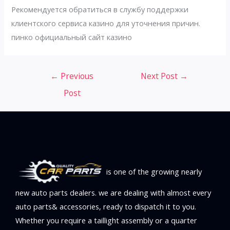
Рекомендуется обратиться в службу поддержки
клиентского сервиса казино для уточнения причин.
пинко официальный сайт казино
Post
←
Previous
Next Post
→
navigation
Post
is one of the growing nearly
new auto parts dealers. we are dealing with almost every
auto parts& accessories, ready to dispatch it to you.
Whether you require a taillight assembly or a quarter