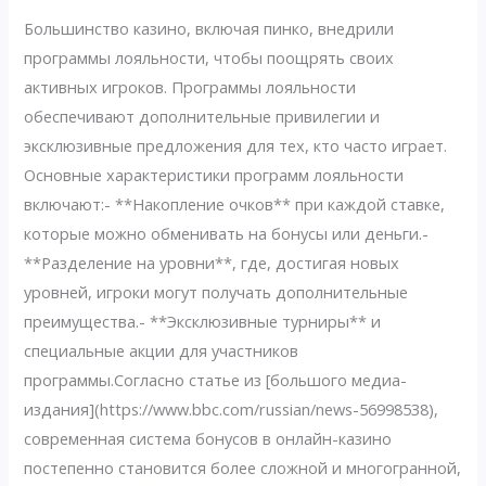
Большинство казино, включая пинко, внедрили
программы лояльности, чтобы поощрять своих
активных игроков. Программы лояльности
обеспечивают дополнительные привилегии и
эксклюзивные предложения для тех, кто часто играет.
Основные характеристики программ лояльности
включают:- **Накопление очков** при каждой ставке,
которые можно обменивать на бонусы или деньги.-
**Разделение на уровни**, где, достигая новых
уровней, игроки могут получать дополнительные
преимущества.- **Эксклюзивные турниры** и
специальные акции для участников
программы.Согласно статье из [большого медиа-
издания](https://www.bbc.com/russian/news-56998538),
современная система бонусов в онлайн-казино
постепенно становится более сложной и многогранной,