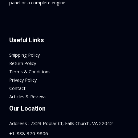
panel or a complete engine.
Useful Links
Shipping Policy
Return Policy
Terms & Conditions
Privacy Policy
Contact
Articles & Reviews
Our Location
Address : 7323 Poplar Ct, Falls Church, VA 22042
+1-888-370-9806