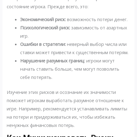
состояние игрока. Прежде всего, это:
Экономический риск:
возможность потери денег.
Психологический риск:
зависимость от азартных
игр.
Ошибки в стратегии:
неверный выбор числа или
ставки может привести к существенным потерям.
Нарушение разумных границ:
игроки могут
начать ставить больше, чем могут позволить
себе потерять.
Изучение этих рисков и осознание их значимости
поможет игрокам выработать разумное отношение к
игре. Например, рекомендуется устанавливать лимиты
на потери и придерживаться их, чтобы избежать
ненужных финансовых потерь.