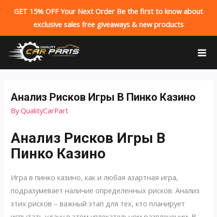
GET 15% OFF Your Next Order Be the first to know about
exclusive sales free giveaways & new products
Skip
to
MA
content
ME
Анализ Рисков Игры В Пинко Казино
By
QualityCarPart
Анализ Рисков Игры В
Пинко Казино
Игра в пинко казино, как и любая азартная игра,
подразумевает наличие определенных рисков. Анализ
этих рисков – важный этап для тех, кто планирует
испытать удачу в этом увлекательном развлечении. В