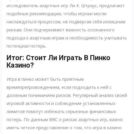
исследователь азартных игр Ли К. Штраус, предлагают
подобные рекомендации, чтобы игроки могли
наслаждаться процессом, не подвергая себя излишним
рискам. Они подчеркивают важность осознанного
подхода к азартным играм и необходимость учитывать
потенциал потерь.
Итог: Стоит Ли Играть В Пинко
Казино?
Игра в пинко может быть приятным
времяпрепровождением, если подходить к ней с
должным пониманием рисков. Регулярный анализ своей
игровой активности и соблюдение установленных
лимитов помогут избежать серьезных финансовых
потерь. По данным BBC о рисках азартных игр, важно
иметь четкое представление о том, что игра в казино