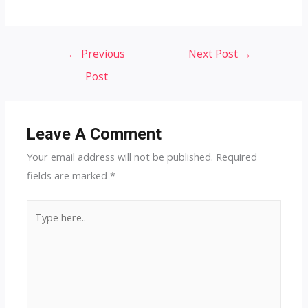
Post
←
Previous
Next Post
→
navigation
Post
Leave A Comment
Your email address will not be published.
Required
fields are marked
*
Type
here..