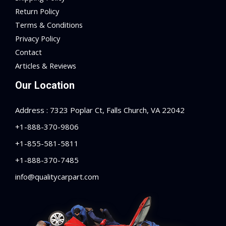
Return Policy
Terms & Conditions
Privacy Policy
Contact
Articles & Reviews
Our Location
Address : 7323 Poplar Ct, Falls Church, VA 22042
+1-888-370-9806
+1-855-581-5811
+1-888-370-7485
info@qualitycarpart.com