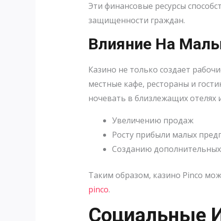
Эти финансовые ресурсы способс
защищенности граждан.
Влияние На Малы
Казино не только создает рабочие
местные кафе, рестораны и гост
ночевать в близлежащих отелях и
Увеличению продаж
Росту прибыли малых пред
Созданию дополнительных 
Таким образом, казино Pinco мож
pinco
.
Социальные И