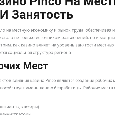
зино Pinco На Мес
И Занятость
ло на местную экономику и рынок труда, обеспечивая 
ие стало не только источником развлечений, но и мощн
отрим, как казино влияет на уровень занятости местны
тся социальная структура региона.
очих Мест
ктов влияния казино Pinco является создание рабочих 
способствует уменьшению безработицы. Рабочие места
фицианты, кассиры)
дминистраторы)