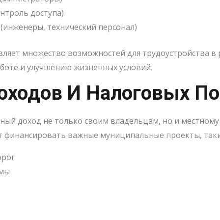
онтроль доступа)
(инженеры, технический персонал)
вляет множество возможностей для трудоустройства в 
аботе и улучшению жизненных условий.
оходов И Налоговых По
ьный доход не только своим владельцам, но и местном
т финансировать важные муниципальные проекты, таки
орог
ммы