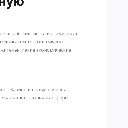
тную
новые рабочие места и стимулируя
ым двигателем экономического
х жителей, какие экономические
мест. Казино в первую очередь
 охватывают различные сферы,