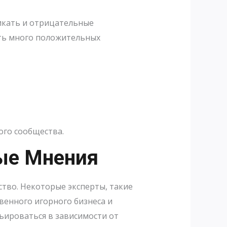
икать и отрицательные
есть много положительных
ого сообщества.
ые Мнения
тво. Некоторые эксперты, такие
венного игорного бизнеса и
ьироваться в зависимости от