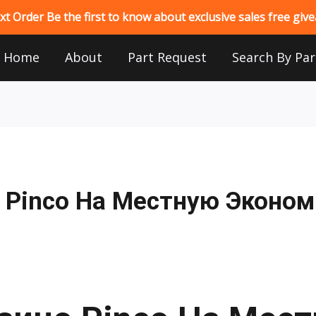
 Order Be the first to know about exclusive sales free gi
Home
About
Part Request
Search By Par
 Pinco На Местную Эконом