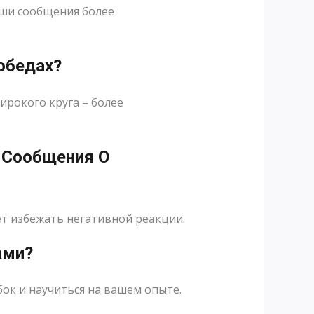
аши сообщения более
обедах?
ирокого круга – более
 Сообщения О
т избежать негативной реакции.
ами?
ок и научиться на вашем опыте.