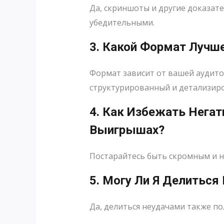
Да, скриншоты и другие доказат
убедительными.
3. Какой Формат Лучш
Формат зависит от вашей аудитор
структурированный и детализир
4. Как Избежать Нега
Выигрышах?
Постарайтесь быть скромным и 
5. Могу Ли Я Делитьс
Да, делиться неудачами также по