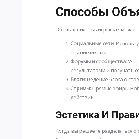
Способы Объя
Объявления о выигрышах можно д
Социальные сети:
Используй
подписчиками.
Форумы и сообщества:
Учас
результатами и получать с
Блоги:
Ведение блога о став
Стримы:
Прямые эфиры могу
действии.
Эстетика И Прав
Когда вы решаете разделаться о 