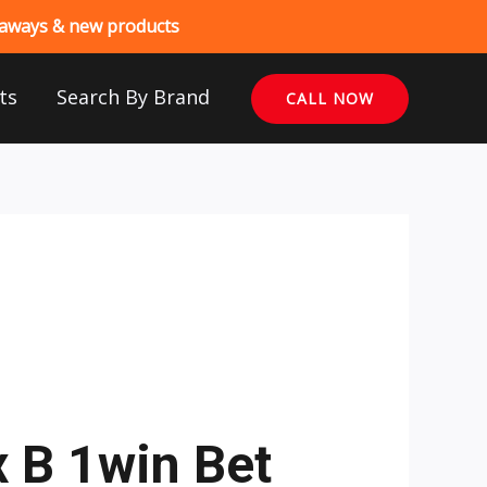
veaways & new products
ts
Search By Brand
CALL NOW
 В 1win Bet