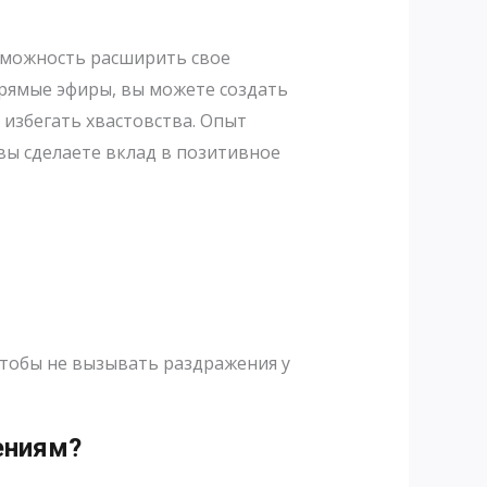
озможность расширить свое
прямые эфиры, вы можете создать
избегать хвастовства. Опыт
вы сделаете вклад в позитивное
чтобы не вызывать раздражения у
ениям?