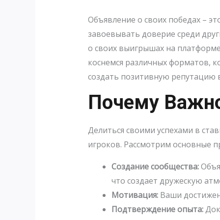
Объявление о своих победах – эт
завоевывать доверие среди друг
о своих выигрышах на платформе 
коснемся различных форматов, к
создать позитивную репутацию 
Почему Важн
Делиться своими успехами в став
игроков. Рассмотрим основные п
Создание сообщества:
Объя
что создает дружескую атм
Мотивация:
Ваши достижени
Подтверждение опыта:
Док