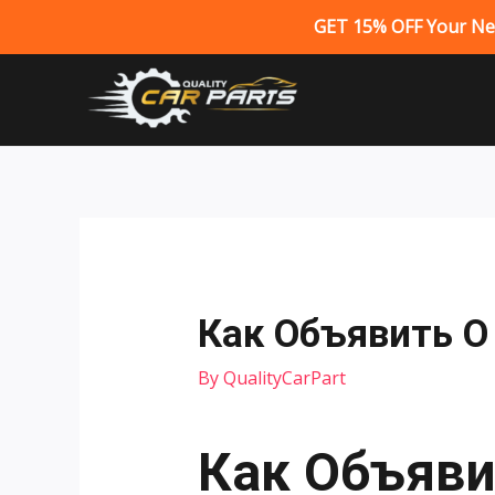
GET 15% OFF Your Next
Skip
to
content
Как Объявить О 
By
QualityCarPart
Как Объяви