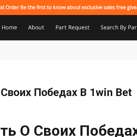
 Order Be the first to know about exclusive sales free gi
Home
About
Part Request
Search By Par
Своих Победах В 1win Bet
ть О Своих Победах