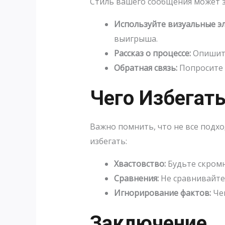
Стиль вашего сообщения может з
Используйте визуальные э
выигрыша.
Рассказ о процессе:
Опишите
Обратная связь:
Попросите 
Чего Избегат
Важно помнить, что не все подх
избегать:
Хвастовство:
Будьте скром
Сравнения:
Не сравнивайте 
Игнорирование фактов:
Чем
Заключение