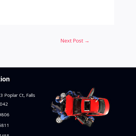
Next Post
→
ion
 Poplar Ct, Falls
2042
9806
5811
7485