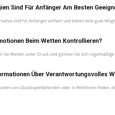
gien Sind Für Anfänger Am Besten Geeign
nsätze sind für Anfänger einfach und bieten eine gute Mögl
motionen Beim Wetten Kontrollieren?
iden Sie Wetten unter Druck und gönnen Sie sich regelmäßig
ormationen Über Verantwortungsvolles W
iten von Glücksspielbehörden oder in Wettforen finden, di