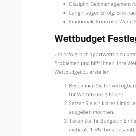
Disziplin: Geldmanagement fö
Langfristiger Erfolg: Eine na
Emotionale Kontrolle: Wenn S
Wettbudget Festl
Um erfolgreich Sportwetten zu betre
Problemen und hilft Ihnen, Ihre Wett
Wettbudget zu erstellen:
Bestimmen Sie Ihr verfügbare
für Wetten übrig haben.
Setzen Sie ein klares Limit:
ausgeben möchten.
Teilen Sie Ihr Budget in Einhe
mehr als 1-5% Ihres Gesamtbu