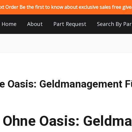
 Order Be the first to know about exclusive sales free gi
Home
About
Part Request
Search By Par
e Oasis: Geldmanagement Fü
n Ohne Oasis: Geldm