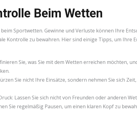
trolle Beim Wetten
 beim Sportwetten. Gewinne und Verluste können Ihre Ents
le Kontrolle zu bewahren. Hier sind einige Tipps, um Ihre E
Definieren Sie, was Sie mit dem Wetten erreichen möchten, und
nken.
türzen Sie nicht Ihre Einsätze, sondern nehmen Sie sich Zei
ruck: Lassen Sie sich nicht von Freunden oder anderen Wet
hen Sie regelmäßig Pausen, um einen klaren Kopf zu bewahr