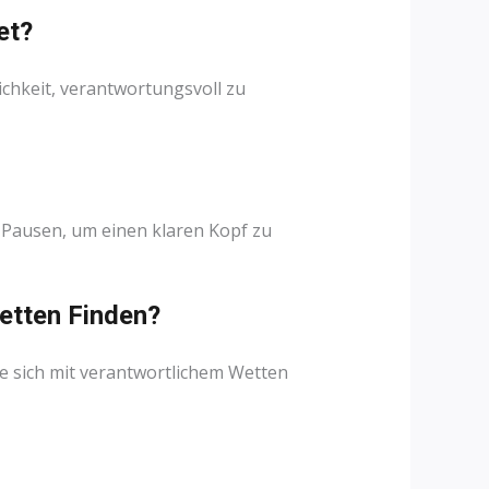
et?
ichkeit, verantwortungsvoll zu
e Pausen, um einen klaren Kopf zu
etten Finden?
e sich mit verantwortlichem Wetten