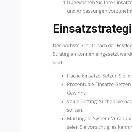
Überwachen Sie Ihre Einsätze
und Anpassungen vorzunehme
Einsatzstrategi
Der nächste Schritt nach der Festle
Strategien können eingesetzt werde
sind:
Flache Einsätze: Setzen Sie 
Prozentuale Einsätze: Setzen
Gewinns.
Value Betting: Suchen Sie na
sollten.
Martingale-System: Verdoppel
seien Sie vorsichtig, es kann r