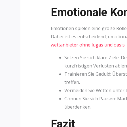
Emotionale Kon
Emotionen spielen eine große Rolle
Daher ist es entscheidend, emotiona
wettanbieter ohne lugas und oasis
Setzen Sie sich klare Ziele: 
kurzfristigen Verlusten able
Trainieren Sie Geduld: Übers
treffen.
Vermeiden Sie Wetten unter D
Gönnen Sie sich Pausen: Mac
überdenken.
Fazit