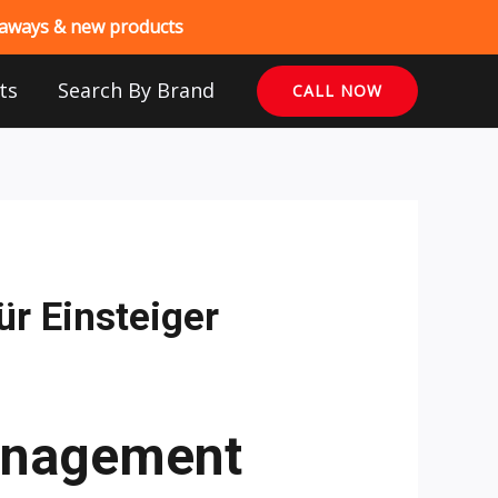
veaways & new products
ts
Search By Brand
CALL NOW
r Einsteiger
anagement