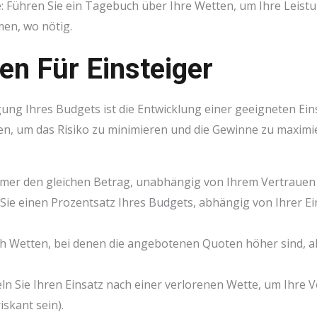
: Führen Sie ein Tagebuch über Ihre Wetten, um Ihre Leistu
n, wo nötig.
en Für Einsteiger
gung Ihres Budgets ist die Entwicklung einer geeigneten Ein
n, um das Risiko zu minimieren und die Gewinne zu maximier
immer den gleichen Betrag, unabhängig von Ihrem Vertrauen 
 Sie einen Prozentsatz Ihres Budgets, abhängig von Ihrer E
ch Wetten, bei denen die angebotenen Quoten höher sind, al
n Sie Ihren Einsatz nach einer verlorenen Wette, um Ihre 
iskant sein).