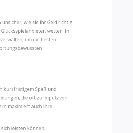
nsicher, wie sie ihr Geld richtig
lücksspielanbieter, wetten. In
u verwalten, um die besten
ntwortungsbewussten
n kurzfristigem Spaß und
idungen, die oft zu impulsiven
ern maximiert auch Ihre
sich leisten können.