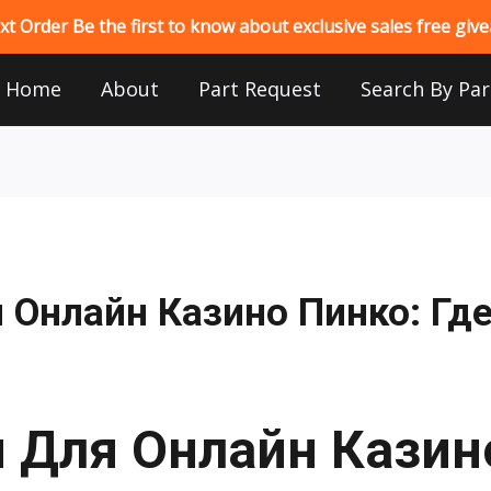
 Order Be the first to know about exclusive sales free gi
Home
About
Part Request
Search By Par
Онлайн Казино Пинко: Где
Для Онлайн Казин