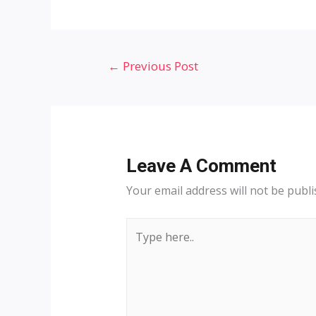
Post
←
Previous Post
navigation
Leave A Comment
Your email address will not be publi
Type
here..