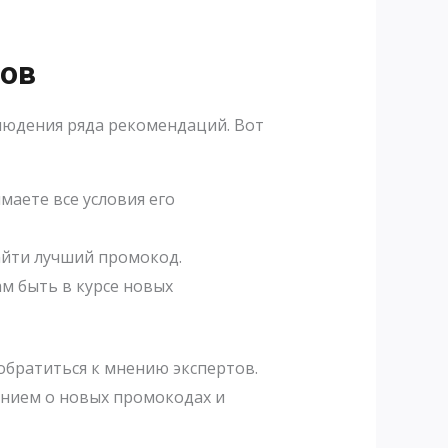
ов
людения ряда рекомендаций. Вот
маете все условия его
айти лучший промокод.
м быть в курсе новых
обратиться к мнению экспертов.
ением о новых промокодах и