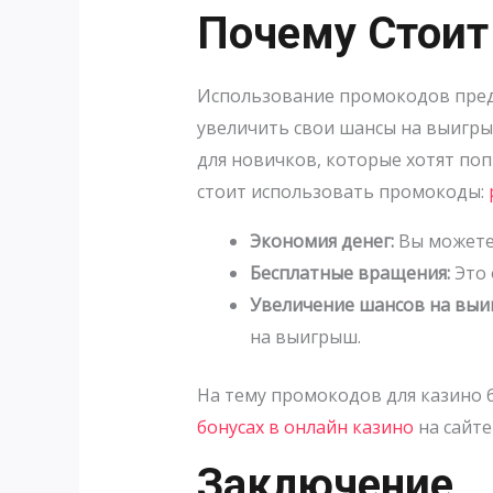
Почему Стоит
Использование промокодов пред
увеличить свои шансы на выигры
для новичков, которые хотят по
стоит использовать промокоды:
Экономия денег:
Вы можете 
Бесплатные вращения:
Это 
Увеличение шансов на выи
на выигрыш.
На тему промокодов для казино
бонусах в онлайн казино
на сайте
Заключение