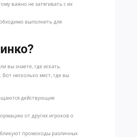
му важно не затягивать с их
обходимо выполнить для
Пинко?
 вы знаете, где искать.
 Вот несколько мест, где вы
змещаются действующие
ормацию от других игроков о
убликуют промокоды различных