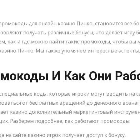
 промокоды для онлайн казино Пинко, становится все б
зволяют получать различные бонусы, что делает игру б
ем, как и где можно найти такие промокоды, чтобы вы
казино Пинко. Мы также упомянем интересные аспекты,
омокоды И Как Они Раб
пециальные коды, которые игроки могут вводить на с
ироваться от бесплатных вращений до денежного возна
вает казино дополнительный маркетинговый инструмен
их. Разберем подробнее, как работают промокоды:
а на сайте казино игрок получает доступ к бонусу.