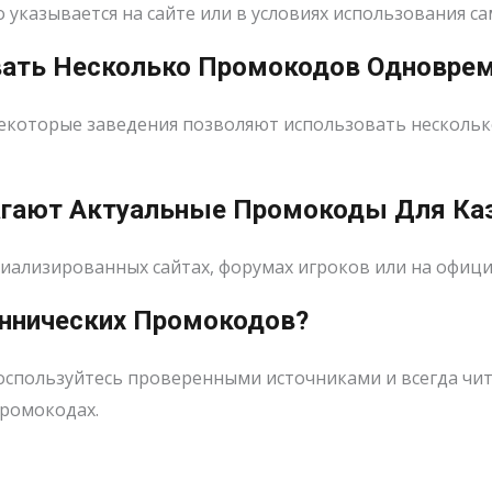
указывается на сайте или в условиях использования са
овать Несколько Промокодов Одновре
Некоторые заведения позволяют использовать нескольк
агают Актуальные Промокоды Для Ка
ализированных сайтах, форумах игроков или на офици
ннических Промокодов?
спользуйтесь проверенными источниками и всегда чит
ромокодах.