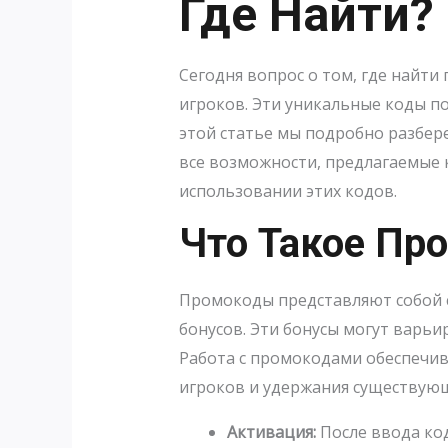
Где Найти?
Сегодня вопрос о том, где найти
игроков. Эти уникальные коды по
этой статье мы подробно разбер
все возможности, предлагаемые 
использовании этих кодов.
Что Такое Пр
Промокоды представляют собой с
бонусов. Эти бонусы могут варь
Работа с промокодами обеспечи
игроков и удержания существующ
Активация:
После ввода код