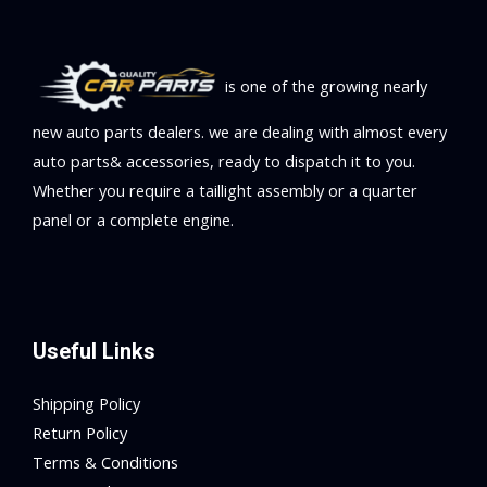
is one of the growing nearly
new auto parts dealers. we are dealing with almost every
auto parts& accessories, ready to dispatch it to you.
Whether you require a taillight assembly or a quarter
panel or a complete engine.
Useful Links
Shipping Policy
Return Policy
Terms & Conditions