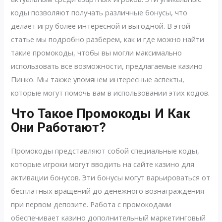
коды позволяют получать различные бонусы, что
делает игру более интересной и выгодной. В этой
статье мы подробно разберем, как и где можно найти
такие промокоды, чтобы вы могли максимально
использовать все возможности, предлагаемые казино
Пинко. Мы также упомянем интересные аспекты,
которые могут помочь вам в использовании этих кодов.
Что Такое Промокоды И Как
Они Работают?
Промокоды представляют собой специальные коды,
которые игроки могут вводить на сайте казино для
активации бонусов. Эти бонусы могут варьироваться от
бесплатных вращений до денежного вознаграждения
при первом депозите. Работа с промокодами
обеспечивает казино дополнительный маркетинговый