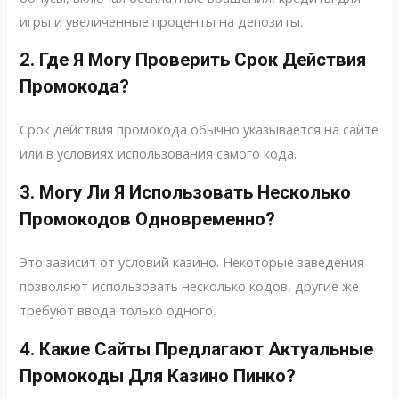
игры и увеличенные проценты на депозиты.
2. Где Я Могу Проверить Срок Действия
Промокода?
Срок действия промокода обычно указывается на сайте
или в условиях использования самого кода.
3. Могу Ли Я Использовать Несколько
Промокодов Одновременно?
Это зависит от условий казино. Некоторые заведения
позволяют использовать несколько кодов, другие же
требуют ввода только одного.
4. Какие Сайты Предлагают Актуальные
Промокоды Для Казино Пинко?