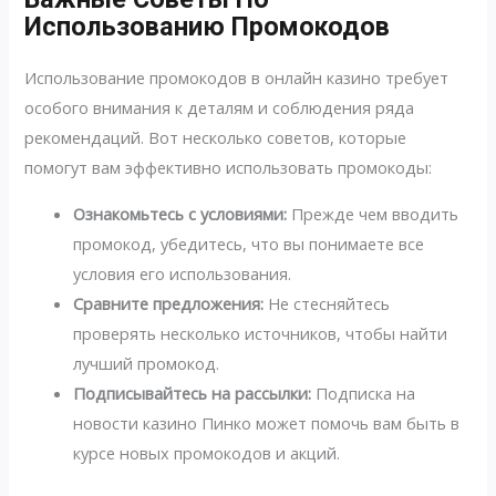
Использованию Промокодов
Использование промокодов в онлайн казино требует
особого внимания к деталям и соблюдения ряда
рекомендаций. Вот несколько советов, которые
помогут вам эффективно использовать промокоды:
Ознакомьтесь с условиями:
Прежде чем вводить
промокод, убедитесь, что вы понимаете все
условия его использования.
Сравните предложения:
Не стесняйтесь
проверять несколько источников, чтобы найти
лучший промокод.
Подписывайтесь на рассылки:
Подписка на
новости казино Пинко может помочь вам быть в
курсе новых промокодов и акций.