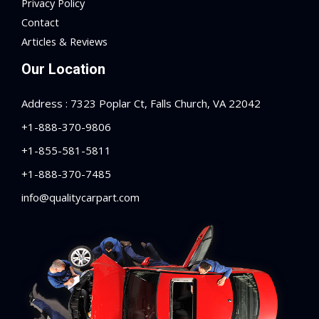
Privacy Policy
Contact
Articles & Reviews
Our Location
Address : 7323 Poplar Ct, Falls Church, VA 22042
+1-888-370-9806
+1-855-581-5811
+1-888-370-7485
info@qualitycarpart.com