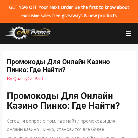
GET 15% OFF Your Next Order Be the first to know about
exclusive sales free giveaways & new products
Skip
to
MA
content
ME
Промокоды Для Онлайн Казино
Пинко: Где Найти?
By
QualityCarPart
Промокоды Для Онлайн
Казино Пинко: Где Найти?
Сегодня вопрос о том, где найти промокоды для
онлайн казино Пинко, становится все более
актуальным среди азартных игроков. Эти уникальные