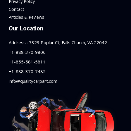
Privacy Policy
Contact
Articles & Reviews
Our Location
Address : 7323 Poplar Ct, Falls Church, VA 22042
+1-888-370-9806
+1-855-581-5811
+1-888-370-7485
info@qualitycarpart.com