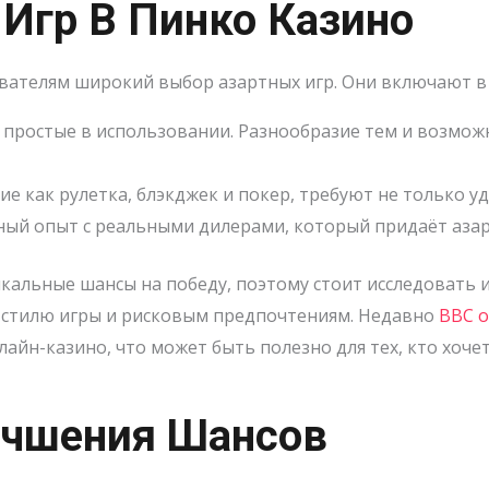
 Игр В Пинко Казино
вателям широкий выбор азартных игр. Они включают в 
 простые в использовании. Разнообразие тем и возмож
ие как рулетка, блэкджек и покер, требуют не только уда
ный опыт с реальными дилерами, который придаёт аза
кальные шансы на победу, поэтому стоит исследовать 
 стилю игры и рисковым предпочтениям. Недавно
BBC о
йн-казино, что может быть полезно для тех, кто хочет
учшения Шансов