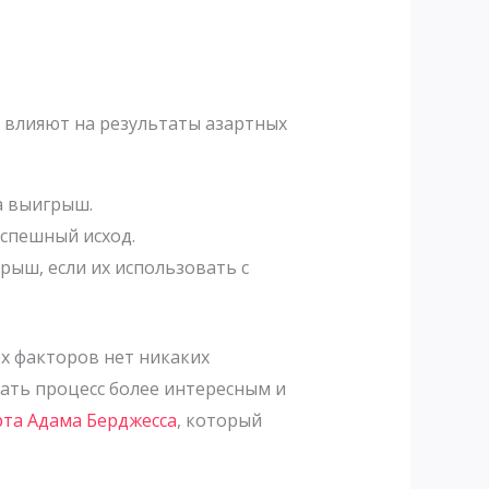
 влияют на результаты азартных
а выигрыш.
успешный исход.
рыш, если их использовать с
ех факторов нет никаких
ать процесс более интересным и
рта Адама Берджесса
, который