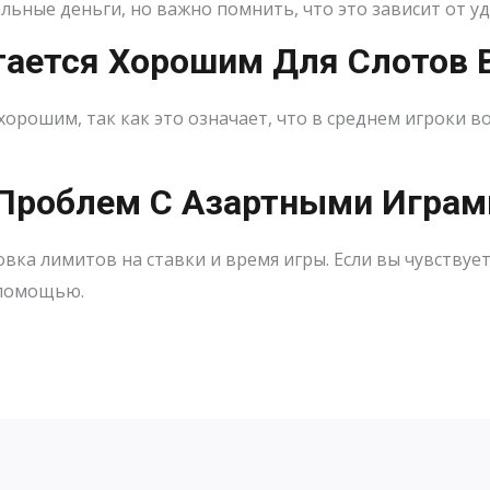
льные деньги, но важно помнить, что это зависит от уд
тается Хорошим Для Слотов 
хорошим, так как это означает, что в среднем игроки 
 Проблем С Азартными Играм
вка лимитов на ставки и время игры. Если вы чувствует
 помощью.