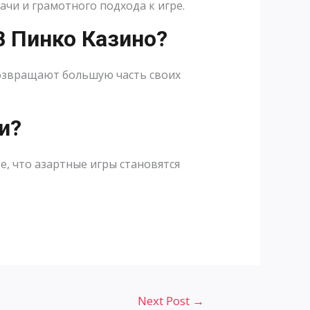
ачи и грамотного подхода к игре.
В Пинко Казино?
возвращают большую часть своих
и?
е, что азартные игры становятся
Next Post
→