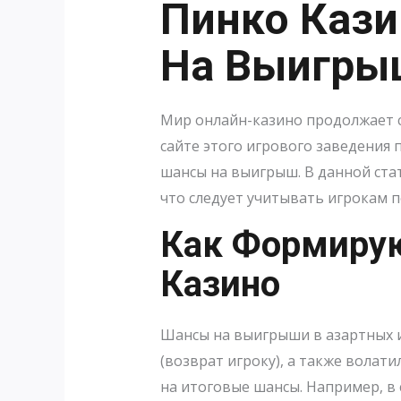
Пинко Каз
На Выигрыш
Мир онлайн-казино продолжает с
сайте этого игрового заведения 
шансы на выигрыш. В данной ста
что следует учитывать игрокам п
Как Формиру
Казино
Шансы на выигрыши в азартных и
(возврат игроку), а также волат
на итоговые шансы. Например, в 