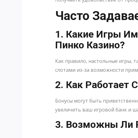
Часто Задав
1. Какие Игры И
Пинко Казино?
Как правило, настольные игры, т
слотами из-за возможности прим
2. Как Работает 
Бонусы могут быть приветственн
увеличить ваш игровой банк и ш
3. Возможны Ли 