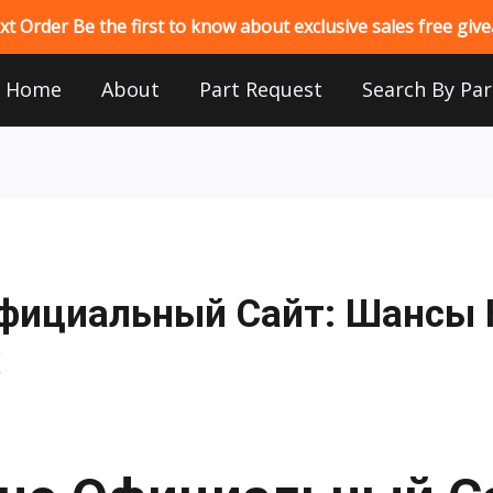
 Order Be the first to know about exclusive sales free gi
Home
About
Part Request
Search By Par
Официальный Сайт: Шансы
х