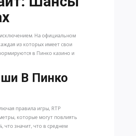
айт: Шансы
ах
я исключением. На официальном
каждая из которых имеет свои
формируются в Пинко казино и
ши В Пинко
лючая правила игры, RTP
аметры, которые могут повлиять
, что значит, что в среднем