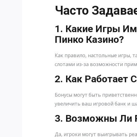
Часто Задав
1. Какие Игры И
Пинко Казино?
Как правило, настольные игры, т
слотами из-за возможности прим
2. Как Работает 
Бонусы могут быть приветственн
увеличить ваш игровой банк и ш
3. Возможны Ли 
Да, игроки могут выигрывать реа