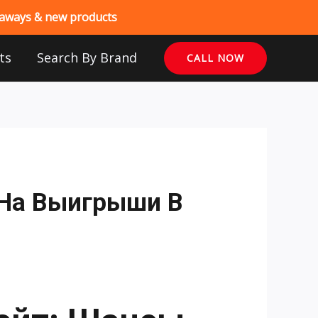
veaways & new products
ts
Search By Brand
CALL NOW
 На Выигрыши В