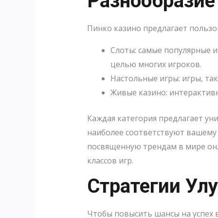
Разнообразие
Пинко казино предлагает пользо
Слоты: самые популярные и
целью многих игроков.
Настольные игры: игры, так
Живые казино: интерактив
Каждая категория предлагает уни
наиболее соответствуют вашему
посвященную трендам в мире онла
классов игр.
Стратегии Ул
Чтобы повысить шансы на успех в