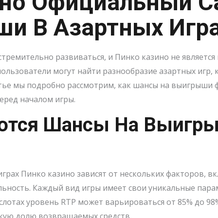
ино Официальный С
и В Азартных Игр
тремительно развиваться, и Пинко казино не являетс
пользователи могут найти разнообразие азартных игр, 
тье мы подробно рассмотрим, как шансы на выигрыши 
еред началом игры.
ются Шансы На Выигры
грах Пинко казино зависят от нескольких факторов, вк
ильность. Каждый вид игры имеет свои уникальные пар
слотах уровень RTP может варьироваться от 85% до 98%
акую долю возвращаемых средств.