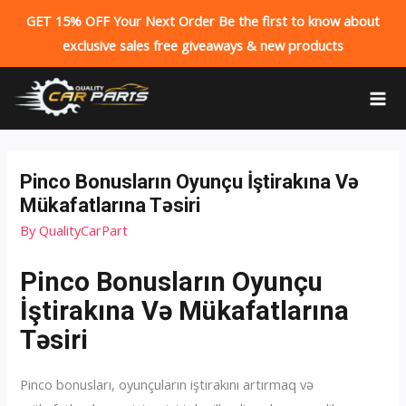
GET 15% OFF Your Next Order Be the first to know about
exclusive sales free giveaways & new products
Skip
to
MA
content
ME
Pinco Bonusların Oyunçu İştirakına Və
Mükafatlarına Təsiri
By
QualityCarPart
Pinco Bonusların Oyunçu
İştirakına Və Mükafatlarına
Təsiri
Pinco bonusları, oyunçuların iştirakını artırmaq və