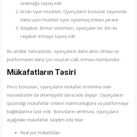
sınamağa təşviq edir.
Artan oyun müddəti: Oyunçuların bonuslar sayəsində
daha uzun müddət oyun oynamaq imkanı yaranır.
Rəqabət: Bonus sistemləri, oyunçuları bir-biri ilə
rəqabət etməyə təşviq edir.
Bu amillər nəticəsində, oyunçuların daha aktiv olması və
platformanın daha çox müştəri cəlb etməsi mümkündür.
Mükafatların Təsiri
Pinco bonusları, oyunçuların mükafat sisteminə olan
münasibətini də əhəmiyyətli dərəcədə dəyişir. Oyunçuların
qazandığı mükafatlar onların məmnunluğuna və platformaya
bağlılıqlarına təsir edir. Bonusların verilməsi, oyunçulara
aşağıdakı mükafatlar təqdim edə bilər:
Real pul mükafatları