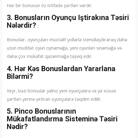
Hər bir bonusun öz istifadə şərtləri vardır.
3. Bonusların Oyunçu Iştirakına Təsiri
Nələrdir?
Bonuslar, oyunçuları müxtəlif yollarla stimullaşdıraraq daha
uzun müddət oyun oynamağa, yeni oyunları sınamağa və
daha çox mükafat qazanmağa təşviq edir.
4. Hər Kəs Bonuslardan Yararlana
Bilərmi?
Xeyr, bəzi bonuslar yalnız yeni oyunçulara və ya xüsusi
şərtləri yerinə yetirən oyunçulara təqdim edilir.
5. Pinco Bonuslarının
Mükafatlandırma Sisteminə Təsiri
Nədir?