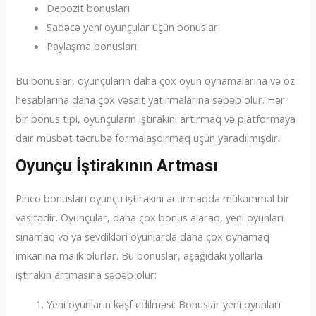
Depozit bonusları
Sadəcə yeni oyunçular üçün bonuslar
Paylaşma bonusları
Bu bonuslar, oyunçuların daha çox oyun oynamalarına və öz
hesablarına daha çox vəsait yatırmalarına səbəb olur. Hər
bir bonus tipi, oyunçuların iştirakını artırmaq və platformaya
dair müsbət təcrübə formalaşdırmaq üçün yaradılmışdır.
Oyunçu İştirakının Artması
Pinco bonusları oyunçu iştirakını artırmaqda mükəmməl bir
vasitədir. Oyunçular, daha çox bonus alaraq, yeni oyunları
sınamaq və ya sevdikləri oyunlarda daha çox oynamaq
imkanına malik olurlar. Bu bonuslar, aşağıdakı yollarla
iştirakın artmasına səbəb olur:
Yeni oyunların kəşf edilməsi: Bonuslar yeni oyunları