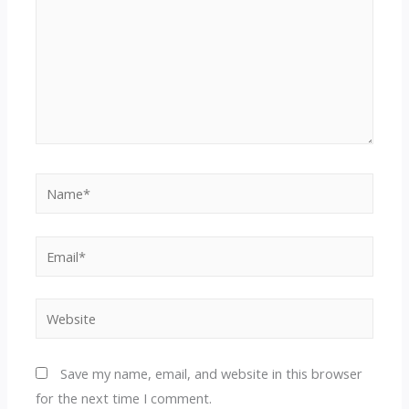
Name*
Email*
Website
Save my name, email, and website in this browser
for the next time I comment.