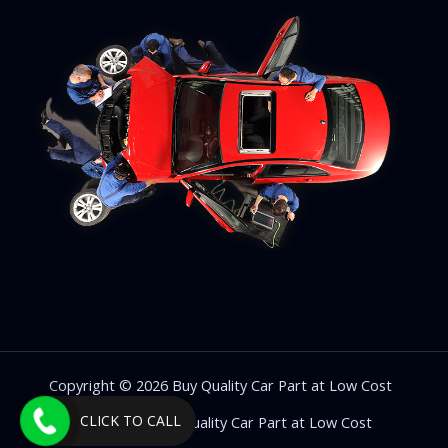
Copyright © 2026 Buy Quality Car Part at Low Cost
CLICK TO CALL
Powered by Buy Quality Car Part at Low Cost