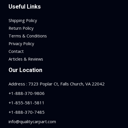
Useful Links
Shipping Policy
Return Policy
Terms & Conditions
Privacy Policy
Contact
Articles & Reviews
Our Location
Address : 7323 Poplar Ct, Falls Church, VA 22042
+1-888-370-9806
+1-855-581-5811
+1-888-370-7485
info@qualitycarpart.com