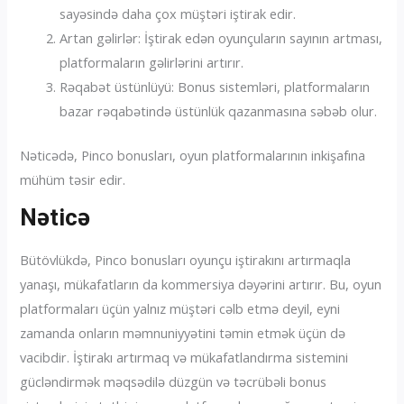
sayəsində daha çox müştəri iştirak edir.
Artan gəlirlər: İştirak edən oyunçuların sayının artması,
platformaların gəlirlərini artırır.
Rəqabət üstünlüyü: Bonus sistemləri, platformaların
bazar rəqabətində üstünlük qazanmasına səbəb olur.
Nəticədə, Pinco bonusları, oyun platformalarının inkişafına
mühüm təsir edir.
Nəticə
Bütövlükdə, Pinco bonusları oyunçu iştirakını artırmaqla
yanaşı, mükafatların da kommersiya dəyərini artırır. Bu, oyun
platformaları üçün yalnız müştəri cəlb etmə deyil, eyni
zamanda onların məmnuniyyətini təmin etmək üçün də
vacibdir. İştirakı artırmaq və mükafatlandırma sistemini
gücləndirmək məqsədilə düzgün və təcrübəli bonus