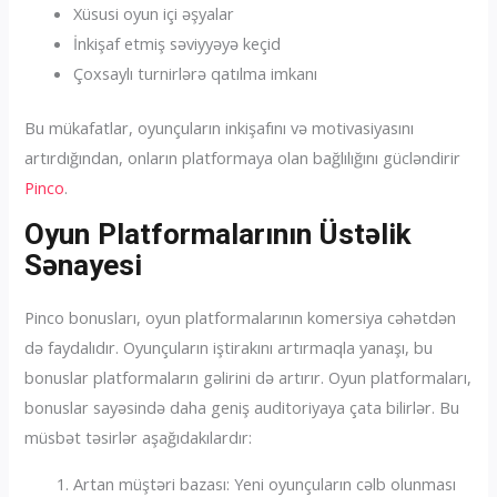
Xüsusi oyun içi əşyalar
İnkişaf etmiş səviyyəyə keçid
Çoxsaylı turnirlərə qatılma imkanı
Bu mükafatlar, oyunçuların inkişafını və motivasiyasını
artırdığından, onların platformaya olan bağlılığını gücləndirir
Pinco
.
Oyun Platformalarının Üstəlik
Sənayesi
Pinco bonusları, oyun platformalarının komersiya cəhətdən
də faydalıdır. Oyunçuların iştirakını artırmaqla yanaşı, bu
bonuslar platformaların gəlirini də artırır. Oyun platformaları,
bonuslar sayəsində daha geniş auditoriyaya çata bilirlər. Bu
müsbət təsirlər aşağıdakılardır:
Artan müştəri bazası: Yeni oyunçuların cəlb olunması