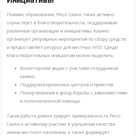
Инициативы
Помимо образования, Pinco Casino также активно
соучаствует в благотворительности, поддерживая
различные организации и инициативы. Казино
организует регулярные мероприятия по сбору средств
и предоставляет ресурсы для местных НПО. Среди
благотворительных инициатив можно выделить:
Волонтерские акции с участием сотрудников
казино.
Поддержка кризисных центров и приютов.
Пожертвования в фонд борьбы с зависимостями
и психологической помощи.
Такая работа демонстрирует приверженность Pinco
Casino к активному участию в улучшении качества
жизни местного населения, а также формирует