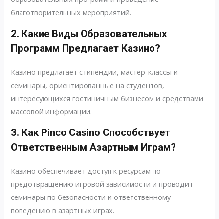
благотворительных мероприятий.
2. Какие Виды Образовательных
Программ Предлагает Казино?
Казино предлагает стипендии, мастер-классы и
семинары, ориентированные на студентов,
интересующихся гостиничным бизнесом и средствами
массовой информации.
3. Как Pinco Casino Способствует
Ответственным Азартным Играм?
Казино обеспечивает доступ к ресурсам по
предотвращению игровой зависимости и проводит
семинары по безопасности и ответственному
поведению в азартных играх.