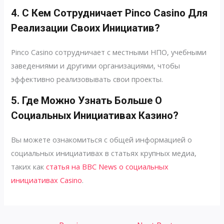
4. С Кем Сотрудничает Pinco Casino Для
Реализации Своих Инициатив?
Pinco Casino сотрудничает с местными НПО, учебными
заведениями и другими организациями, чтобы
эффективно реализовывать свои проекты.
5. Где Можно Узнать Больше О
Социальных Инициативах Казино?
Вы можете ознакомиться с общей информацией о
социальных инициативах в статьях крупных медиа,
таких как
статья на BBC News о социальных
инициативах Casino
.
Post