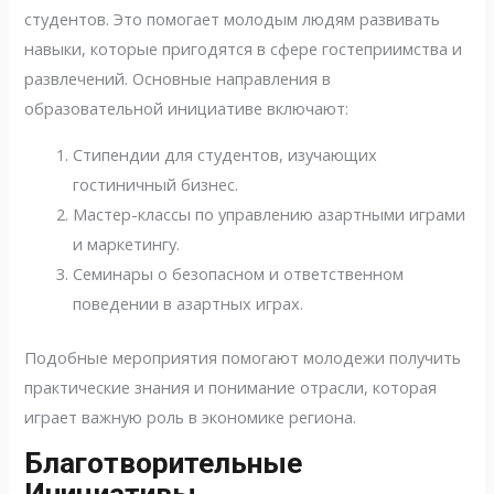
студентов. Это помогает молодым людям развивать
навыки, которые пригодятся в сфере гостеприимства и
развлечений. Основные направления в
образовательной инициативе включают:
Стипендии для студентов, изучающих
гостиничный бизнес.
Мастер-классы по управлению азартными играми
и маркетингу.
Семинары о безопасном и ответственном
поведении в азартных играх.
Подобные мероприятия помогают молодежи получить
практические знания и понимание отрасли, которая
играет важную роль в экономике региона.
Благотворительные