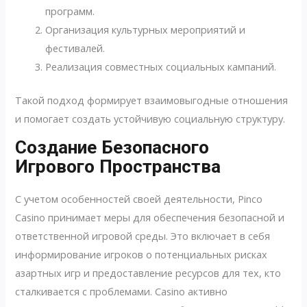
программ.
Организация культурных мероприятий и
фестивалей.
Реализация совместных социальных кампаний.
Такой подход формирует взаимовыгодные отношения
и помогает создать устойчивую социальную структуру.
Создание Безопасного
Игрового Пространства
С учетом особенностей своей деятельности, Pinco
Casino принимает меры для обеспечения безопасной и
ответственной игровой среды. Это включает в себя
информирование игроков о потенциальных рисках
азартных игр и предоставление ресурсов для тех, кто
сталкивается с проблемами. Casino активно