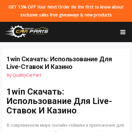
GET 15% OFF Your Next Order Be the first to know about
exclusive sales free giveaways & new products
Skip
to
MA
content
ME
1win Скачать: Использование Для
Live-Ставок И Казино
By
QualityCarPart
1win Скачать:
Использование Для Live-
Ставок И Казино
В современном мире онлайн-гейминга приложения для