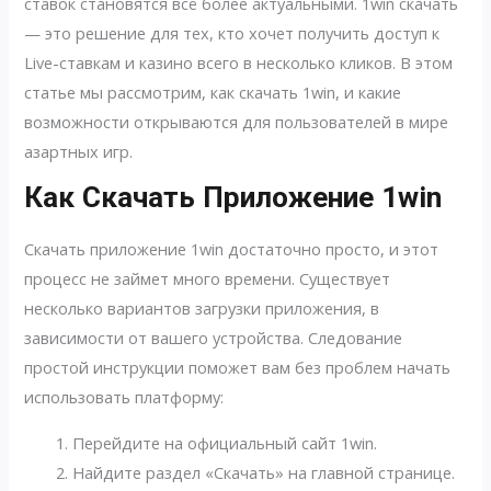
ставок становятся всё более актуальными. 1win скачать
— это решение для тех, кто хочет получить доступ к
Live-ставкам и казино всего в несколько кликов. В этом
статье мы рассмотрим, как скачать 1win, и какие
возможности открываются для пользователей в мире
азартных игр.
Как Скачать Приложение 1win
Скачать приложение 1win достаточно просто, и этот
процесс не займет много времени. Существует
несколько вариантов загрузки приложения, в
зависимости от вашего устройства. Следование
простой инструкции поможет вам без проблем начать
использовать платформу:
Перейдите на официальный сайт 1win.
Найдите раздел «Скачать» на главной странице.