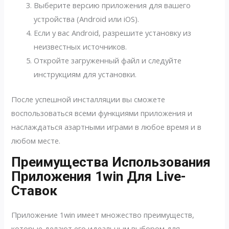
Выберите версию приложения для вашего
устройства (Android или iOS).
Если у вас Android, разрешите установку из
неизвестных источников.
Откройте загруженный файл и следуйте
инструкциям для установки.
После успешной инсталляции вы сможете
воспользоваться всеми функциями приложения и
наслаждаться азартными играми в любое время и в
любом месте.
Преимущества Использования
Приложения 1win Для Live-
Ставок
Приложение 1win имеет множество преимуществ,
которые делают его идеальным выбором для