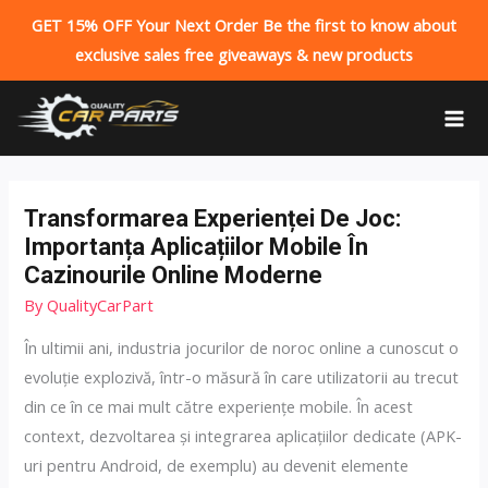
GET 15% OFF Your Next Order Be the first to know about
exclusive sales free giveaways & new products
Skip
to
MA
content
ME
Transformarea Experienței De Joc:
Importanța Aplicațiilor Mobile În
Cazinourile Online Moderne
By
QualityCarPart
În ultimii ani, industria jocurilor de noroc online a cunoscut o
evoluție explozivă, într-o măsură în care utilizatorii au trecut
din ce în ce mai mult către experiențe mobile. În acest
context, dezvoltarea și integrarea aplicațiilor dedicate (APK-
uri pentru Android, de exemplu) au devenit elemente