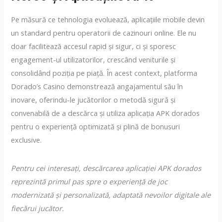
Pe măsură ce tehnologia evoluează, aplicațiile mobile devin
un standard pentru operatorii de cazinouri online. Ele nu
doar facilitează accesul rapid și sigur, ci și sporesc
engagement-ul utilizatorilor, crescând veniturile și
consolidând poziția pe piață. În acest context, platforma
Dorado’s Casino demonstrează angajamentul său în
inovare, oferindu-le jucătorilor o metodă sigură și
convenabilă de a descărca și utiliza aplicația APK dorados
pentru o experiență optimizată și plină de bonusuri
exclusive.
Pentru cei interesați, descărcarea aplicației APK dorados
reprezintă primul pas spre o experiență de joc
modernizată și personalizată, adaptată nevoilor digitale ale
fiecărui jucător.