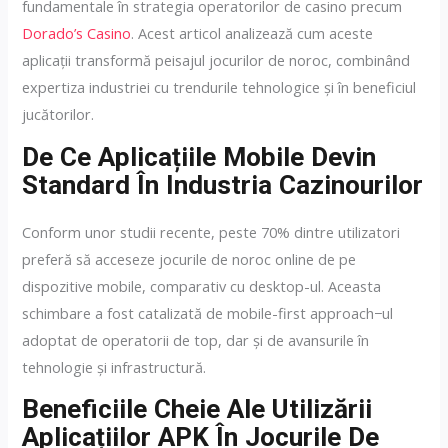
fundamentale în strategia operatorilor de casino precum
Dorado’s Casino
. Acest articol analizează cum aceste
aplicații transformă peisajul jocurilor de noroc, combinând
expertiza industriei cu trendurile tehnologice și în beneficiul
jucătorilor.
De Ce Aplicațiile Mobile Devin
Standard În Industria Cazinourilor
Conform unor studii recente, peste 70% dintre utilizatori
preferă să acceseze jocurile de noroc online de pe
dispozitive mobile, comparativ cu desktop-ul. Aceasta
schimbare a fost catalizată de mobile-first approach−ul
adoptat de operatorii de top, dar și de avansurile în
tehnologie și infrastructură.
Beneficiile Cheie Ale Utilizării
Aplicațiilor APK În Jocurile De