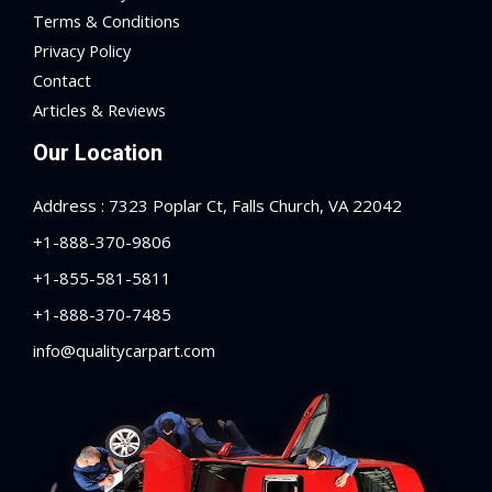
Terms & Conditions
Privacy Policy
Contact
Articles & Reviews
Our Location
Address : 7323 Poplar Ct, Falls Church, VA 22042
+1-888-370-9806
+1-855-581-5811
+1-888-370-7485
info@qualitycarpart.com