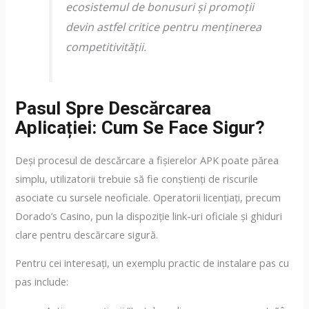
ecosistemul de bonusuri și promoții
devin astfel critice pentru menținerea
competitivității.
Pasul Spre Descărcarea
Aplicației: Cum Se Face Sigur?
Deși procesul de descărcare a fișierelor APK poate părea
simplu, utilizatorii trebuie să fie conștienți de riscurile
asociate cu sursele neoficiale. Operatorii licențiați, precum
Dorado’s Casino, pun la dispoziție link-uri oficiale și ghiduri
clare pentru descărcare sigură.
Pentru cei interesați, un exemplu practic de instalare pas cu
pas include: