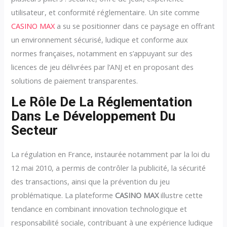
utilisateur, et conformité réglementaire. Un site comme
CASINO MAX
a su se positionner dans ce paysage en offrant
un environnement sécurisé, ludique et conforme aux
normes françaises, notamment en s’appuyant sur des
licences de jeu délivrées par l’ANJ et en proposant des
solutions de paiement transparentes.
Le Rôle De La Réglementation
Dans Le Développement Du
Secteur
La régulation en France, instaurée notamment par la loi du
12 mai 2010, a permis de contrôler la publicité, la sécurité
des transactions, ainsi que la prévention du jeu
problématique. La plateforme
CASINO MAX
illustre cette
tendance en combinant innovation technologique et
responsabilité sociale, contribuant à une expérience ludique