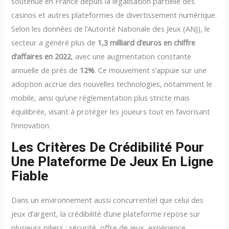
soutenue en France depuis la légalisation partielle des
casinos et autres plateformes de divertissement numérique.
Selon les données de l’Autorité Nationale des Jeux (ANJ), le
secteur a généré plus de
1,3 milliard d’euros en chiffre
d’affaires en 2022
, avec une augmentation constante
annuelle de près de
12%
. Ce mouvement s’appuie sur une
adoption accrue des nouvelles technologies, notamment le
mobile, ainsi qu’une réglementation plus stricte mais
équilibrée, visant à protéger les joueurs tout en favorisant
l’innovation.
Les Critères De Crédibilité Pour
Une Plateforme De Jeux En Ligne
Fiable
Dans un environnement aussi concurrentiel que celui des
jeux d’argent, la crédibilité d’une plateforme repose sur
plusieurs piliers : sécurité, offre de jeux, expérience