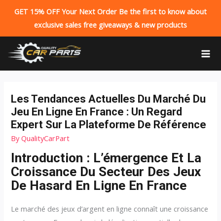
GET 15% OFF Your Next Order Be the first to know about
exclusive sales free giveaways & new products
Skip
to
MA
content
ME
Les Tendances Actuelles Du Marché Du
Jeu En Ligne En France : Un Regard
Expert Sur La Plateforme De Référence
By
QualityCarPart
Introduction : L’émergence Et La
Croissance Du Secteur Des Jeux
De Hasard En Ligne En France
Le marché des jeux d’argent en ligne connaît une croissance