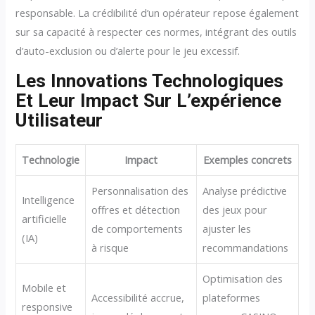
responsable. La crédibilité d’un opérateur repose également
sur sa capacité à respecter ces normes, intégrant des outils
d’auto-exclusion ou d’alerte pour le jeu excessif.
Les Innovations Technologiques
Et Leur Impact Sur L’expérience
Utilisateur
Technologie
Impact
Exemples concrets
Personnalisation des
Analyse prédictive
Intelligence
offres et détection
des jeux pour
artificielle
de comportements
ajuster les
(IA)
à risque
recommandations
Optimisation des
Mobile et
Accessibilité accrue,
plateformes
responsive