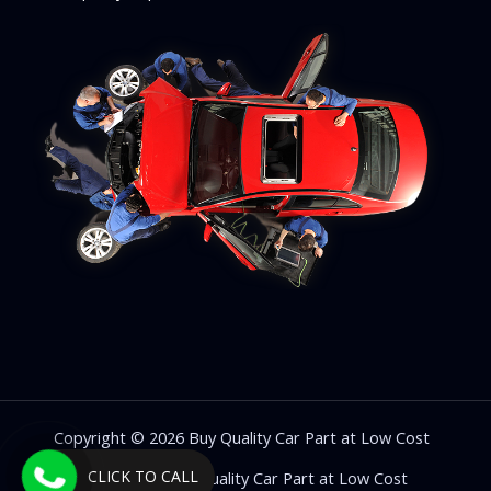
Copyright © 2026 Buy Quality Car Part at Low Cost
CLICK TO CALL
Powered by Buy Quality Car Part at Low Cost